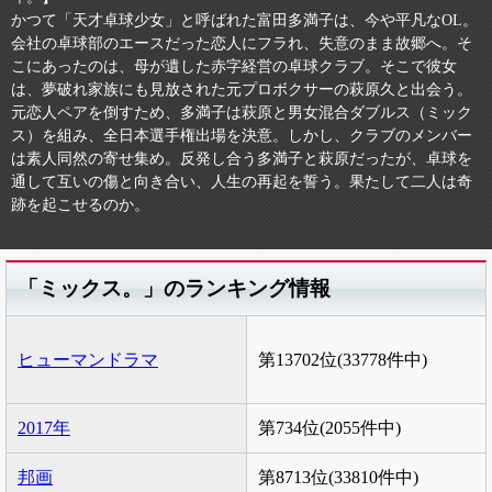
かつて「天才卓球少女」と呼ばれた富田多満子は、今や平凡なOL。
会社の卓球部のエースだった恋人にフラれ、失意のまま故郷へ。そ
こにあったのは、母が遺した赤字経営の卓球クラブ。そこで彼女
は、夢破れ家族にも見放された元プロボクサーの萩原久と出会う。
元恋人ペアを倒すため、多満子は萩原と男女混合ダブルス（ミック
ス）を組み、全日本選手権出場を決意。しかし、クラブのメンバー
は素人同然の寄せ集め。反発し合う多満子と萩原だったが、卓球を
通して互いの傷と向き合い、人生の再起を誓う。果たして二人は奇
跡を起こせるのか。
「ミックス。」のランキング情報
ヒューマンドラマ
第13702位(33778件中)
2017年
第734位(2055件中)
邦画
第8713位(33810件中)