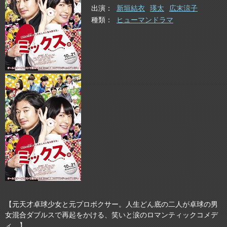
出演
新垣結衣
瑛太
広末涼子
種類
ヒューマンドラマ
【元天才卓球少女と元プロボクサー。人生どん底の二人が卓球の男
女混合ダブルスで再起をかける、笑いと涙のロマンティックコメデ
ィ。】