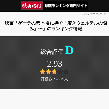
スポンサーリンクあり
映画「ゲーテの恋 〜君に捧ぐ「若きウェルテルの悩
み」〜」のランキング情報
D
2.93
評価数：
4279
人