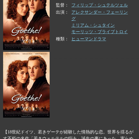
監督
フィリップ・シュテルツェル
出演
アレクサンダー・フェーリン
グ
ミリアム・シュタイン
モーリッツ・ブライブトロイ
種類
ヒューマンドラマ
【18世紀ドイツ、若きゲーテが経験した情熱的な恋。世界を揺るが
す不朽の名作「若きウェルテルの悩み」誕生の裏にあった、実らぬ