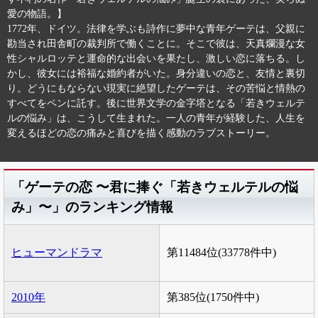
愛の物語。】
1772年、ドイツ。法律を学ぶも詩作に夢中な青年ゲーテは、父親に
勘当され田舎町の裁判所で働くことに。そこで彼は、天真爛漫な女
性シャルロッテと運命的な出会いを果たし、激しい恋に落ちる。し
かし、彼女には裕福な婚約者がいた。身分違いの恋と、友情と裏切
り。どうにもならない現実に絶望したゲーテは、その苦悩と情熱の
すべてをペンに託す。後に世界文学の金字塔となる「若きウェルテ
ルの悩み」は、こうして生まれた。一人の青年が経験した、人生を
変えるほどの恋の痛みと喜びを描く感動のラブストーリー。
「ゲーテの恋 〜君に捧ぐ「若きウェルテルの悩
み」〜」のランキング情報
ヒューマンドラマ
第11484位(33778件中)
2010年
第385位(1750件中)