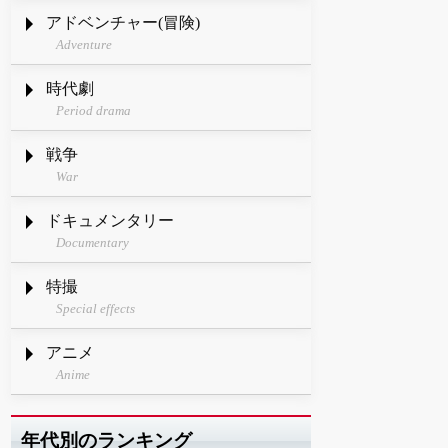
アドベンチャー(冒険)
Adventure
時代劇
Period drama
戦争
War
ドキュメンタリー
Documentary
特撮
Special effects
アニメ
Anime
年代別のランキング