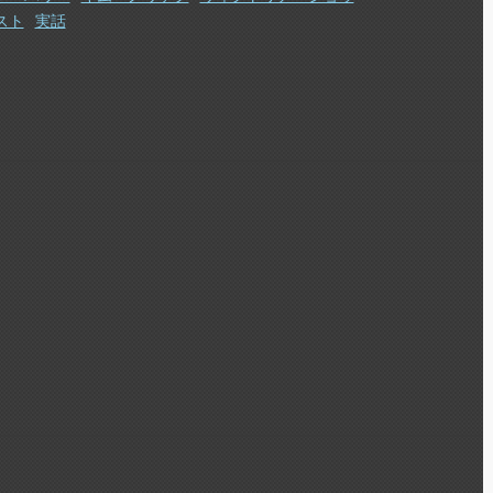
スト
実話