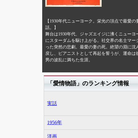
【1930年代ニューヨーク。栄光の頂点で最愛
話。】
舞台は1930年代、ジャズエイジに沸くニュー
にスターダムを駆け上がる。社交界の名士マー
った突然の悲劇。最愛の妻の死。絶望の淵に沈
戻し、ピアニストとして再起を誓うが、運命は
男の波乱に満ちた生涯。
「愛情物語」のランキング情報
実話
1956年
洋画