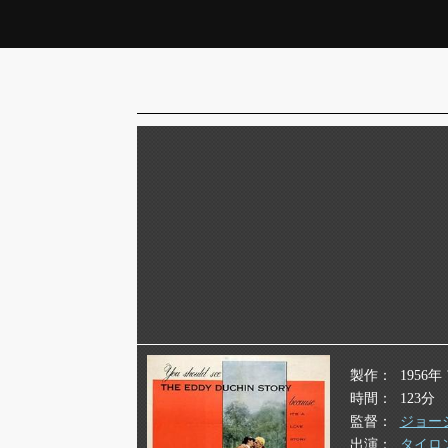
製作
1956
時間
123分
監督
ジョー
出演
タイロ