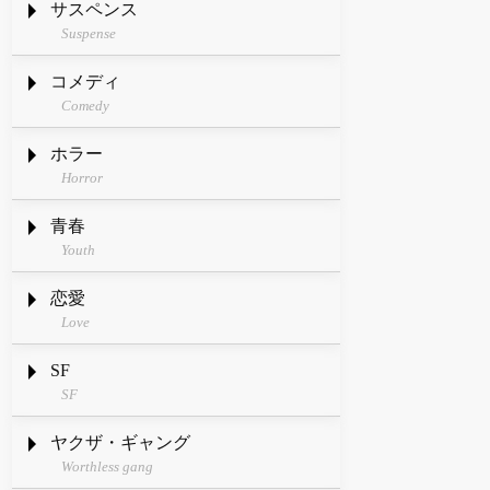
サスペンス
Suspense
コメディ
Comedy
ホラー
Horror
青春
Youth
恋愛
Love
SF
SF
ヤクザ・ギャング
Worthless gang