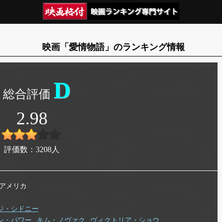
映画「愛情物語」のランキング情報
D
2.98
評価数：
3208
人
年 アメリカ
ジ・シドニー
ン・パワー
キム・ノヴァク
ヴィクトリア・ショウ