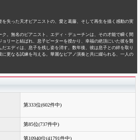
の妻を失った天才ピアニストの、愛と葛藤、そして再生を描く感動の実
ヨーク。無名のピアニスト、エディ・デューチンは、その才能で瞬く間
ジョリーと結ばれ、息子ピーターを授かり、幸福の絶頂にいた彼を襲
んだエディは、息子を残し姿を消す。数年後、彼は息子との絆を取り
彼に更なる試練を与える。華麗なピアノ演奏と共に綴られる、一人の
第333位(602件中)
第85位(737件中)
第10940位(41791件中)