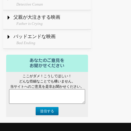
Detective Conan
父親が大泣きする映画
Father is Crying
バッドエンドな映画
Bad Ending
ここがダメ！こうしてほしい！
どんな些細なことでも構いません。
当サイトへのご意見を是非お聞かせください。
送信する