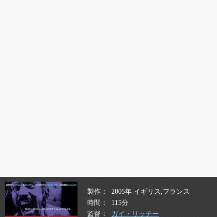
製作
2005年 イギリス,フランス
時間
115分
監督
ガイ・リッチー