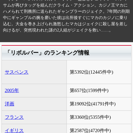
サムが再びタッグを組んだクライム・アクション。カジノ王マカに
ハメられて刑務所に送られたギャンブラーのジェイク。7年間の刑期
中にギャンブルの腕を磨いた彼は出所後すぐにマカのカジノに乗り
込む。大金を巻き上げられ激怒したマカはジェイクに殺し屋を差し
向けるが、突然現われた謎の2人組がジェイクを救い……。
「リボルバー」のランキング情報
サスペンス
第5392位(12445件中)
2005年
第657位(1599件中)
洋画
第19092位(41791件中)
フランス
第3360位(5355件中)
イギリス
第2587位(4720件中)