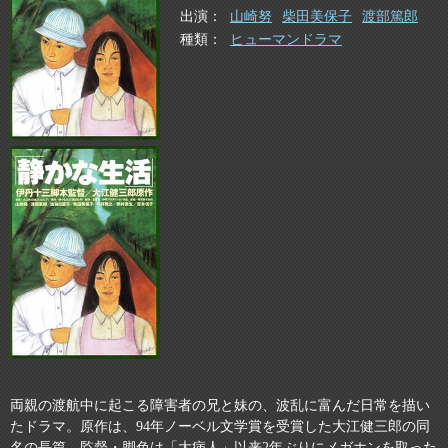
出演
山崎努
柴田美保子
渡部篤郎
種類
ヒューマンドラマ
両親の渡航中に起こる障害者の兄と妹の、波乱に富んだ日常を描い
たドラマ。原作は、94年ノーベル文学賞を受賞した大江健三郎の同
名の長篇。監督・脚色は「大病人」以来2年ぶりにメガホンを取った