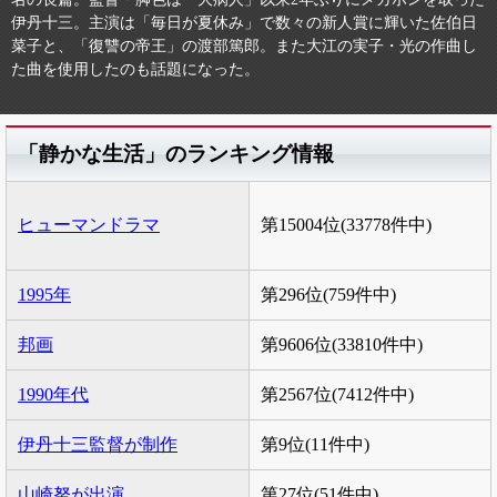
伊丹十三。主演は「毎日が夏休み」で数々の新人賞に輝いた佐伯日
菜子と、「復讐の帝王」の渡部篤郎。また大江の実子・光の作曲し
た曲を使用したのも話題になった。
「静かな生活」のランキング情報
ヒューマンドラマ
第15004位(33778件中)
1995年
第296位(759件中)
邦画
第9606位(33810件中)
1990年代
第2567位(7412件中)
伊丹十三監督が制作
第9位(11件中)
山崎努が出演
第27位(51件中)