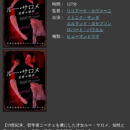
時間
127分
監督
リリアーナ・カヴァーニ
出演
ドミニク・サンダ
エルランド・ヨセフソン
ロバート・パウエル
種類
ヒューマンドラマ
【19世紀末、哲学者ニーチェを虜にした才女ルー・サロメ。知性と