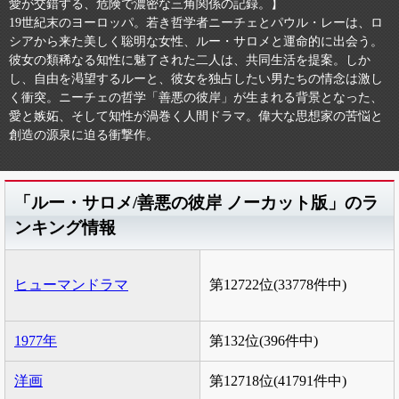
愛が交錯する、危険で濃密な三角関係の記録。】
19世紀末のヨーロッパ。若き哲学者ニーチェとパウル・レーは、ロ
シアから来た美しく聡明な女性、ルー・サロメと運命的に出会う。
彼女の類稀なる知性に魅了された二人は、共同生活を提案。しか
し、自由を渇望するルーと、彼女を独占したい男たちの情念は激し
く衝突。ニーチェの哲学「善悪の彼岸」が生まれる背景となった、
愛と嫉妬、そして知性が渦巻く人間ドラマ。偉大な思想家の苦悩と
創造の源泉に迫る衝撃作。
「ルー・サロメ/善悪の彼岸 ノーカット版」のラ
ンキング情報
ヒューマンドラマ
第12722位(33778件中)
1977年
第132位(396件中)
洋画
第12718位(41791件中)