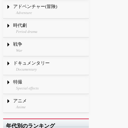
アドベンチャー(冒険)
Adventure
時代劇
Period drama
戦争
War
ドキュメンタリー
Documentary
特撮
Special effects
アニメ
Anime
年代別のランキング