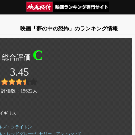
映画「夢の中の恐怖」のランキング情報
C
3.45
評価数：
15622
人
年 イギリス
ルズ・クライトン
ル・レッドグレーヴ
サリー・アン・ハウズ