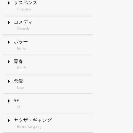
サスペンス
Suspense
コメディ
Comedy
ホラー
Horror
青春
Youth
恋愛
Love
SF
SF
ヤクザ・ギャング
Worthless gang