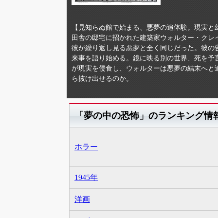
【見知らぬ館で始まる、悪夢の追体験。現実と
田舎の邸宅に招かれた建築家ウォルター・クレ
彼が繰り返し見る悪夢と全く同じだった。彼の
来事を語り始める。鏡に映る別の世界、死を予
が現実を侵食し、ウォルターは悪夢の結末へと
ら抜け出せるのか。
「夢の中の恐怖」のランキング情
ホラー
1945年
洋画