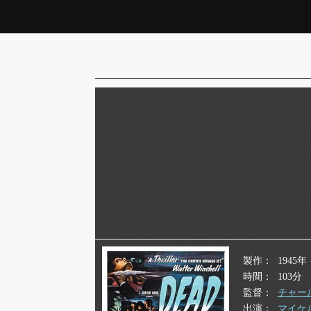
製作
1945
時間
103分
監督
チャー
出演
マイケ