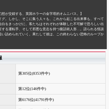
幻想が交錯する、英国ホラーの金字塔的オムニバス。】
イグ。しかし、そこに集う人々も、これから起こる出来事も、すべて
告白をきっかけに、客たちはそれぞれが体験した不可解で恐ろしい出
言する運転手、そして邪悪な意志を持つ腹話術人形…。語られる怪談
追い詰められていく。果たして彼は、この終わらない恐怖のループか
報
第305位(8353件中)
第12位(146件中)
第6176位(41791件中)