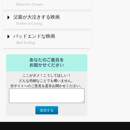
Detective Conan
父親が大泣きする映画
Father is Crying
バッドエンドな映画
Bad Ending
ここがダメ！こうしてほしい！
どんな些細なことでも構いません。
当サイトへのご意見を是非お聞かせください。
送信する