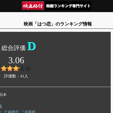
映画「はつ恋」のランキング情報
D
3.06
評価数：
41
人
 日本
靖
一
仁科明子
二谷英明