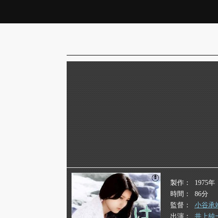
製作
1975年
時間
86分
監督
小谷承
出演
井上純