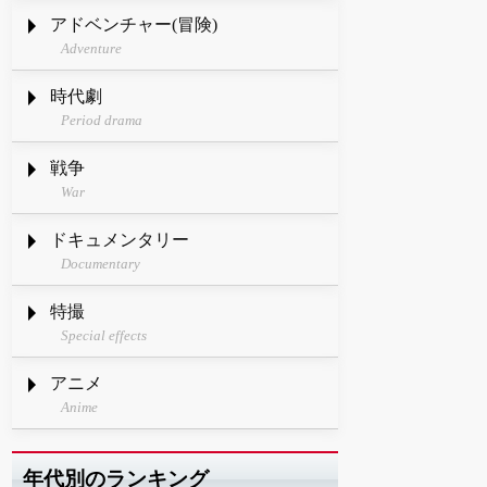
アドベンチャー(冒険)
Adventure
時代劇
Period drama
戦争
War
ドキュメンタリー
Documentary
特撮
Special effects
アニメ
Anime
年代別のランキング