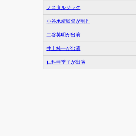
ノスタルジック
小谷承靖監督が制作
二谷英明が出演
井上純一が出演
仁科亜季子が出演