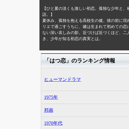
【ひと夏の淡くも激しい初恋。孤独な少年と、
語。】
夏休み、孤独を抱える高校生の健。彼の前に現
リエで過ごすうちに、健は生まれて初めての恋
ない深い哀しみの影。近づけば近づくほど、二
き、少年が知る初恋の真実とは。
「はつ恋」のランキング情報
ヒューマンドラマ
1975年
邦画
1970年代