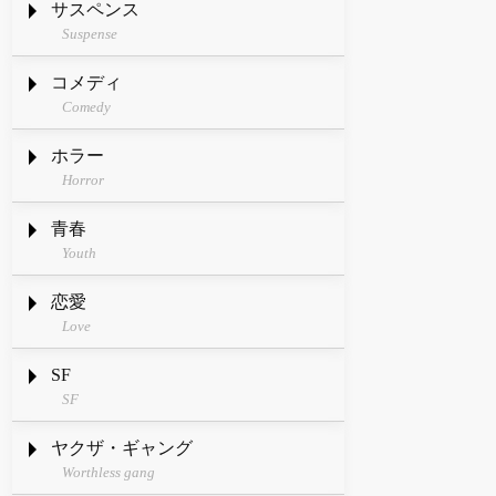
サスペンス
Suspense
コメディ
Comedy
ホラー
Horror
青春
Youth
恋愛
Love
SF
SF
ヤクザ・ギャング
Worthless gang