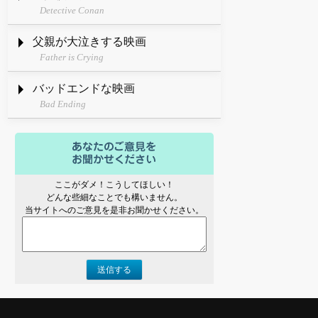
Detective Conan
父親が大泣きする映画
Father is Crying
バッドエンドな映画
Bad Ending
ここがダメ！こうしてほしい！
どんな些細なことでも構いません。
当サイトへのご意見を是非お聞かせください。
送信する