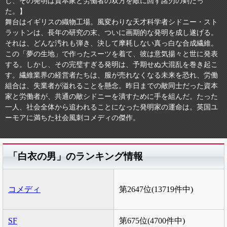
し、その発明は資本家と労働者の双方を敵に回す諸刃の剣だっ
た。】
舞台はイギリスの織物工場。風変わりな天才科学者シドニー・スト
ラットンは、長年の研究の末、ついに画期的な発明を成し遂げる。
それは、どんな汚れも弾き、決して摩耗しない真っ白な合成繊維。
この「夢の生地」で作ったスーツを着て、彼は意気揚々と世に発表
する。しかし、その完璧すぎる発明は、予期せぬ大混乱を巻き起こ
す。繊維業界の経営者たちは、服が売れなくなる未来を恐れ、労働
組合は、失業者が溢れることを懸念。昨日までの敵同士だった資本
家と労働者が、共通の敵シドニーを潰すために手を組んだ。たった
一人、社会全体から追われることになった発明家の運命は。英国ユ
ーモアに満ちた社会風刺コメディの傑作。
「白衣の男」のランキング情報
コメディ
第2647位(13719件中)
SF
第675位(4700件中)