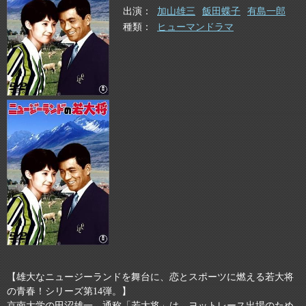
出演
加山雄三
飯田蝶子
有島一郎
種類
ヒューマンドラマ
【雄大なニュージーランドを舞台に、恋とスポーツに燃える若大将
の青春！シリーズ第14弾。】
京南大学の田沼雄一、通称「若大将」は、ヨットレース出場のため