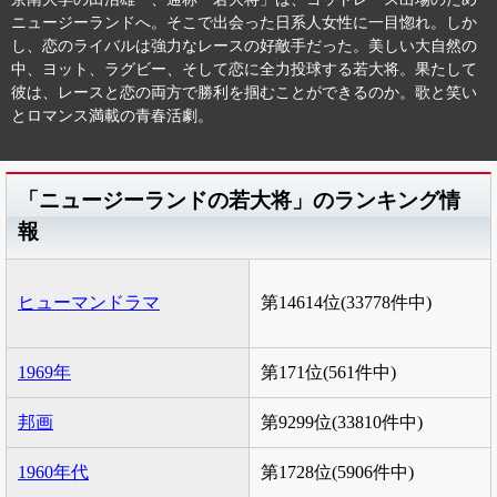
ニュージーランドへ。そこで出会った日系人女性に一目惚れ。しか
し、恋のライバルは強力なレースの好敵手だった。美しい大自然の
中、ヨット、ラグビー、そして恋に全力投球する若大将。果たして
彼は、レースと恋の両方で勝利を掴むことができるのか。歌と笑い
とロマンス満載の青春活劇。
「ニュージーランドの若大将」のランキング情
報
ヒューマンドラマ
第14614位(33778件中)
1969年
第171位(561件中)
邦画
第9299位(33810件中)
1960年代
第1728位(5906件中)