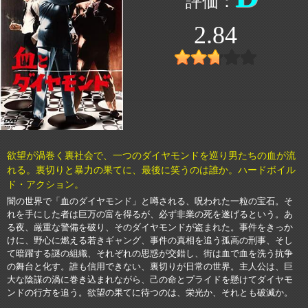
2.84
欲望が渦巻く裏社会で、一つのダイヤモンドを巡り男たちの血が流
れる。裏切りと暴力の果てに、最後に笑うのは誰か。ハードボイル
ド・アクション。
闇の世界で「血のダイヤモンド」と噂される、呪われた一粒の宝石。そ
れを手にした者は巨万の富を得るが、必ず非業の死を遂げるという。あ
る夜、厳重な警備を破り、そのダイヤモンドが盗まれた。事件をきっか
けに、野心に燃える若きギャング、事件の真相を追う孤高の刑事、そし
て暗躍する謎の組織、それぞれの思惑が交錯し、街は血で血を洗う抗争
の舞台と化す。誰も信用できない、裏切りが日常の世界。主人公は、巨
大な陰謀の渦に巻き込まれながら、己の命とプライドを懸けてダイヤモ
ンドの行方を追う。欲望の果てに待つのは、栄光か、それとも破滅か。