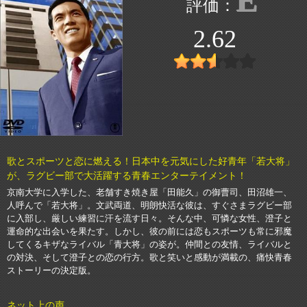
2.62
歌とスポーツと恋に燃える！日本中を元気にした好青年「若大将」
が、ラグビー部で大活躍する青春エンターテイメント！
京南大学に入学した、老舗すき焼き屋「田能久」の御曹司、田沼雄一、
人呼んで「若大将」。文武両道、明朗快活な彼は、すぐさまラグビー部
に入部し、厳しい練習に汗を流す日々。そんな中、可憐な女性、澄子と
運命的な出会いを果たす。しかし、彼の前には恋もスポーツも常に邪魔
してくるキザなライバル「青大将」の姿が。仲間との友情、ライバルと
の対決、そして澄子との恋の行方。歌と笑いと感動が満載の、痛快青春
ストーリーの決定版。
ネット上の声