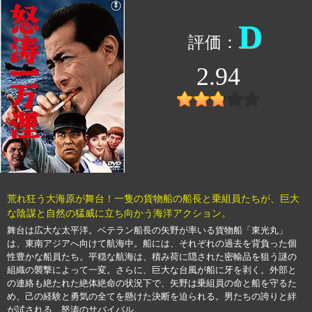
D
2.94
荒れ狂う大海原が舞台！一隻の貨物船の船長と乗組員たちが、巨大
な陰謀と自然の猛威に立ち向かう海洋アクション。
舞台は広大な太平洋。ベテラン船長の矢野が率いる貨物船「東光丸」
は、東南アジアへ向けて航海中。船には、それぞれの過去を背負った個
性豊かな船員たち。平穏な航海は、積み荷に隠された密輸品を狙う謎の
組織の襲撃によって一変。さらに、巨大な台風が船に牙を剥く。外部と
の連絡も絶たれた絶体絶命の状況下で、矢野は乗組員の命と船を守るた
め、己の経験と勇気の全てを懸けた決断を迫られる。男たちの誇りと絆
が試される、怒涛のサバイバル。