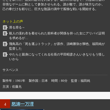
非情なゲームに駒として参加させられる。誰が敵で、誰が味方なのか。
己の拳だけを頼りに、巨大な陰謀の渦中で孤独な戦いを開始する。
ネット上の声
滑る滑る～
殺人の濡れ衣を着せられた前科者が関係を持った女にアリバイ証明
を求めるが…
飛鳥高の「死を運ぶトラック」が原作、須崎勝弥が脚色、福田純が
監督した
やたらと親身になってくれる社長の平田昭彦さんいきなりもう怪し
いから
サスペンス
製作年
1961年
製作国
日本
時間
80分
監督
福田純
主演
佐藤允
怒涛一万浬
4