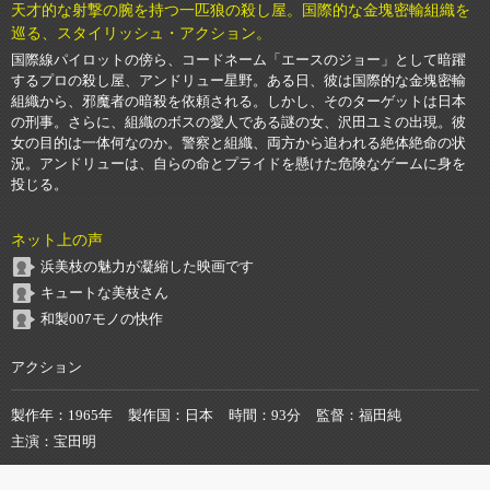
天才的な射撃の腕を持つ一匹狼の殺し屋。国際的な金塊密輸組織を
巡る、スタイリッシュ・アクション。
国際線パイロットの傍ら、コードネーム「エースのジョー」として暗躍
するプロの殺し屋、アンドリュー星野。ある日、彼は国際的な金塊密輸
組織から、邪魔者の暗殺を依頼される。しかし、そのターゲットは日本
の刑事。さらに、組織のボスの愛人である謎の女、沢田ユミの出現。彼
女の目的は一体何なのか。警察と組織、両方から追われる絶体絶命の状
況。アンドリューは、自らの命とプライドを懸けた危険なゲームに身を
投じる。
ネット上の声
浜美枝の魅力が凝縮した映画です
キュートな美枝さん
和製007モノの快作
アクション
製作年
1965年
製作国
日本
時間
93分
監督
福田純
主演
宝田明