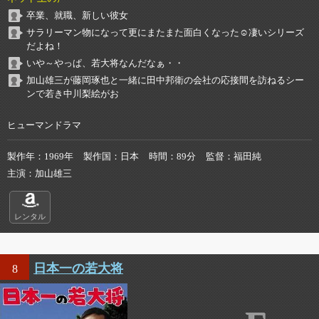
卒業、就職、新しい彼女
サラリーマン物になって更にまたまた面白くなった☺️凄いシリーズ
だよね！
いや～やっぱ、若大将なんだなぁ・・
加山雄三が藤岡琢也と一緒に田中邦衛の会社の応接間を訪ねるシー
ンで若き中川梨絵がお
ヒューマンドラマ
製作年
1969年
製作国
日本
時間
89分
監督
福田純
主演
加山雄三
レンタル
日本一の若大将
8