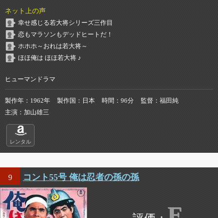
ネット上の声
幸せ感じる若大将シリーズ三作目
恋もマラソンもデッドヒートだ！
ホホホ～おれは若大将～
ほほ俺は ほほ若大将 ♪
ヒューマンドラマ
製作年
1962年
製作国
日本
時間
96分
監督
福田純
主演
加山雄三
レンタル
コント55号 俺は忍者の孫の孫
9
E