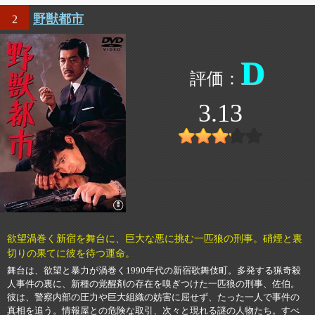
野獣都市
2
D
3.13
欲望渦巻く新宿を舞台に、巨大な悪に挑む一匹狼の刑事。硝煙と裏
切りの果てに彼を待つ運命。
舞台は、欲望と暴力が渦巻く1990年代の新宿歌舞伎町。多発する猟奇殺
人事件の裏に、新種の覚醒剤の存在を嗅ぎつけた一匹狼の刑事、佐伯。
彼は、警察内部の圧力や巨大組織の妨害に屈せず、たった一人で事件の
真相を追う。情報屋との危険な取引、次々と現れる謎の人物たち。すべ