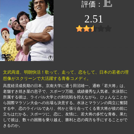
E
2.51
文武両道、明朗快活！歌って、走って、恋をして、日本の若者の理
想像がスクリーンで大活躍する青春コメディ。
高度経済成長期の日本。京南大学に通う田沼雄一、通称「若大将」は、
老舗すき焼き屋の息子で、スポーツ万能、成績優秀な人気者。水泳部に
所属する彼は、ライバル大学との対抗戦を控えながら、ひょんなことか
ら国際マラソン大会への出場も決意する。水泳とマラソンの両立に奮闘
する中、恋のライバルであり、何かと張り合ってくる青大将が彼の前に
立ちはだかる。スポーツに、恋に、友情に、若大将の多忙な青春。果た
して彼は、数々の困難を乗り越え、勝利と恋の両方を手にすることがで
きるのか。