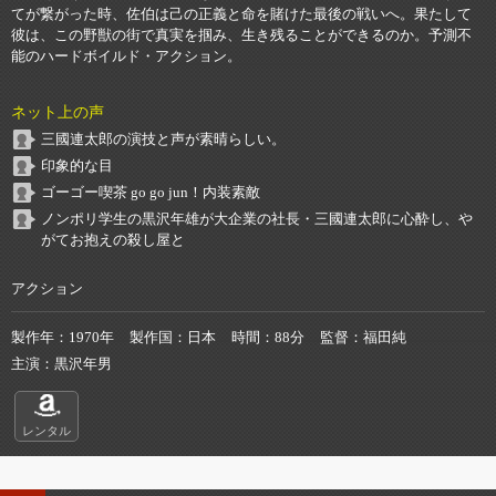
てが繋がった時、佐伯は己の正義と命を賭けた最後の戦いへ。果たして
彼は、この野獣の街で真実を掴み、生き残ることができるのか。予測不
能のハードボイルド・アクション。
ネット上の声
三國連太郎の演技と声が素晴らしい。
印象的な目
ゴーゴー喫茶 go go jun！内装素敵
ノンポリ学生の黒沢年雄が大企業の社長・三國連太郎に心酔し、や
がてお抱えの殺し屋と
アクション
製作年
1970年
製作国
日本
時間
88分
監督
福田純
主演
黒沢年男
レンタル