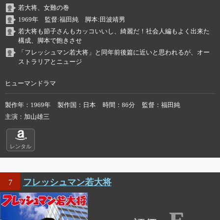
若大将、女難の巻
1969年 監督:福田純 脚本:田波靖男
若大将も節子さんもカッコいいし、綺麗だ！社会人編もよく出来た
構成、脚本で飽きさせ
「フレッシュマン若大将」と同年前後篇に近いと思われるが、オー
ストラリアとニュージ
ヒューマンドラマ
製作年
1969年
製作国
日本
時間
86分
監督
福田純
主演
加山雄三
レンタル
フレッシュマン若大将
7
E