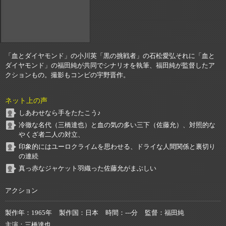
「血とダイヤモンド」の小川英「黒の挑戦者」の石松愛弘それに「血と
ダイヤモンド」の福田純が共同でシナリオを執筆、福田純が監督したア
クションもの。撮影もコンビの宇野晋作。
ネット上の声
しあわせなら手をたたこう♪
冷徹な名代（三橋達也）と血の気の多い三下（佐藤允）、対照的な
やくざ者二人の対立、
印象的にはユーロクライムを思わせる、ドライな人間関係と裏切り
の連続
真っ赤なジャケット羽織った佐藤允がまぶしい
アクション
製作年
1965年
製作国
日本
時間
---分
監督
福田純
主演
三橋達也