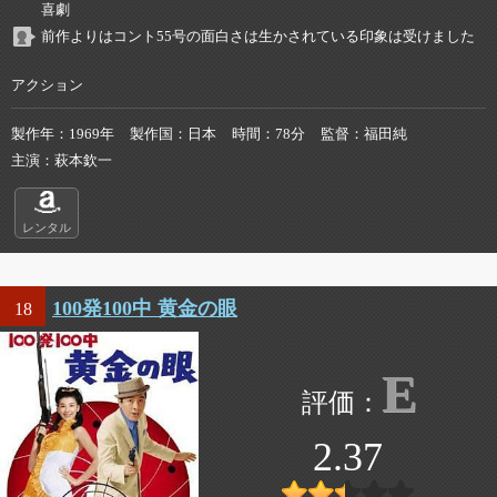
喜劇
前作よりはコント55号の面白さは生かされている印象は受けました
アクション
製作年
1969年
製作国
日本
時間
78分
監督
福田純
主演
萩本欽一
レンタル
100発100中 黄金の眼
18
E
2.37