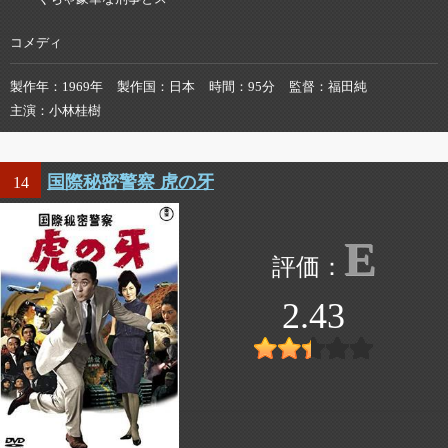
コメディ
製作年
1969年
製作国
日本
時間
95分
監督
福田純
主演
小林桂樹
国際秘密警察 虎の牙
14
E
2.43