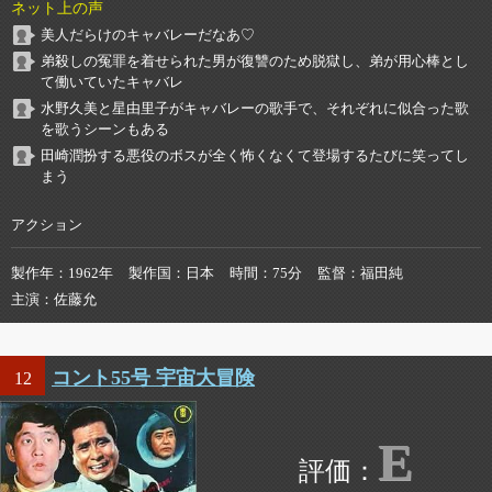
ネット上の声
美人だらけのキャバレーだなあ♡
弟殺しの冤罪を着せられた男が復讐のため脱獄し、弟が用心棒とし
て働いていたキャバレ
水野久美と星由里子がキャバレーの歌手で、それぞれに似合った歌
を歌うシーンもある
田崎潤扮する悪役のボスが全く怖くなくて登場するたびに笑ってし
まう
アクション
製作年
1962年
製作国
日本
時間
75分
監督
福田純
主演
佐藤允
コント55号 宇宙大冒険
12
E