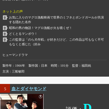
ネット上の声
お気に入りのマグロ漁船映画で世界のミフネとボンドガールが共演
する隠れた名作
昭和の男の物語！マグロ漁船が火を噴くぜ！
どくとるマンボウ！
この監督は「のら犬作戦」が好きだけど、この作品は可もなく不可
もなくと感じた（好み
ヒューマンドラマ
製作年
1966年
製作国
日本
時間
101分
監督
福田純
主演
三船敏郎
血とダイヤモンド
5
D