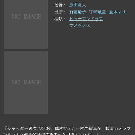
監督
原田眞人
出演
斉藤慶子
宇崎竜童
夏木マリ
種類
ヒューマンドラマ
サスペンス
【シャッター速度1/250秒。偶然捉えた一枚の写真が、報道カメラマ
ンを巨大な政治的陰謀の渦中へと引きずり込む。】