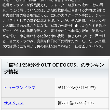
報道カメラマンが偶然捉えた、シャッター速度1/250秒の一枚の写
真。そこに写っていたのは、次期総裁候補と目される大物政治家と
暴力団幹部の密会現場だった。世紀の大スクープを手にし、ジャー
ナリストとしての野心に燃える彼だったが、その瞬間から巨大な権
力の闇に追われることになる。写真の公表を阻止しようとする政治
家サイドからの執拗な圧力と、裏社会からの非情な脅迫。証拠のネ
ガを巡り、命を狙われる絶体絶命の状況。信じられるのは、己の腕
と一台のカメラのみ。真実を白日の下に晒すため、たった一人で巨
大な陰謀に立ち向かう男の孤独な闘争を描く、社会派サスペンス。
「盗写 1/250分秒 OUT OF FOCUS」のランキン
グ情報
ヒューマンドラマ
第11409位(33778件中)
サスペンス
第2759位(12445件中)