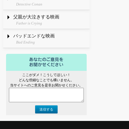
Detective Conan
父親が大泣きする映画
Father is Crying
バッドエンドな映画
Bad Ending
ここがダメ！こうしてほしい！
どんな些細なことでも構いません。
当サイトへのご意見を是非お聞かせください。
送信する