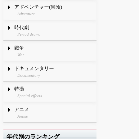
アドベンチャー(冒険)
Adventure
時代劇
Period drama
戦争
War
ドキュメンタリー
Documentary
特撮
Special effects
アニメ
Anime
年代別のランキング