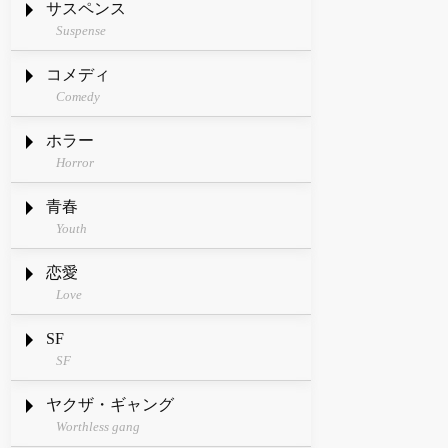
サスペンス
Suspense
コメディ
Comedy
ホラー
Horror
青春
Youth
恋愛
Love
SF
SF
ヤクザ・ギャング
Worthless gang