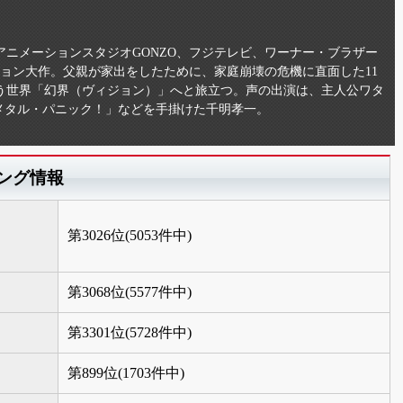
ニメーションスタジオGONZO、フジテレビ、ワーナー・ブラザー
ョン大作。父親が家出をしたために、家庭崩壊の危機に直面した11
う世界「幻界（ヴィジョン）」へと旅立つ。声の出演は、主人公ワタ
フルメタル・パニック！」などを手掛けた千明孝一。
ング情報
第3026位(5053件中)
第3068位(5577件中)
第3301位(5728件中)
第899位(1703件中)