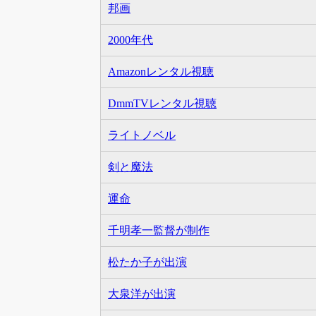
邦画
2000年代
Amazonレンタル視聴
DmmTVレンタル視聴
ライトノベル
剣と魔法
運命
千明孝一監督が制作
松たか子が出演
大泉洋が出演