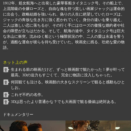
1912年、処女航海へと出発した豪華客船タイタニック号。その船上で、
上流階級の令嬢ローズと、自由な魂を持つ貧しい画家ジャックは運命的
に出会う。政略結婚を強いられ、偽りの人生に絶望していたローズは、
ジャックの奔放な生き方に強く惹かれていく。身分の違いを乗り越え、
二人は激しい恋に落ちるが、その行く手にはローズの傲慢な婚約者や社
会の障壁が立ちはだかる。そして、航海の途中、タイタニック号は巨大
な氷山に衝突。沈みゆく船という極限状況の中、二人の愛は永遠を誓う
が、過酷な運命が彼らを待ち受けていた。映画史に残る、壮絶な愛の物
語。
ネット上の声
生まれる前の映画だけど、ずっと映画館で観たかった！夢が叶って
最高。3Dの迫力もすごくて、完全に物語に没入しちゃった。
何回観ても泣ける。映画館の大きなスクリーンで観ると感動もひと
しお。
これぞ不朽の名作。
3Dは思ったより普通かな？でも大画面で観る価値は絶対ある。
ドキュメンタリー