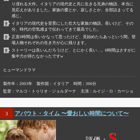
り浸れる大作。イタリアの現代史と共に生きる兄弟の物語、本当に
見応えがありました。家族の愛とか、寂しさとか、全部詰まってる
感じ。
イタリアの現代史を背景にした壮大な家族の物語。長いけど、その
分、時代の空気感まで伝わってきて最高でした。
正直6時間は長いかなって思ったけど、見始めたらあっという間。登
場人物それぞれの生き方が心に残ります。
ストーリーは良いんだろうけど、とにかく長い…。6時間はさすがに
集中力が持たなかったですw
ヒューマンドラマ
製作年
2003年
製作国
イタリア
時間
366分
監督
マルコ・トゥリオ・ジョルダーナ
主演
ルイジ・ロ・カーショ
アバウト・タイム 〜愛おしい時間について〜
3
S