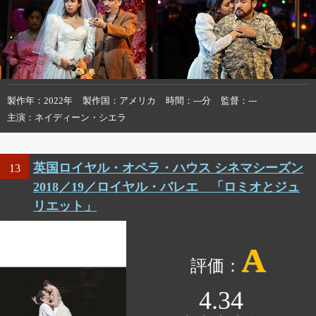
製作年
2022年
製作国
アメリカ
時間
---分
監督
---
主演
ネイディーン・シエラ
英国ロイヤル・オペラ・ハウス シネマシーズン
13
2018／19／ロイヤル・バレエ 「ロミオとジュ
リエット」
A
4.34