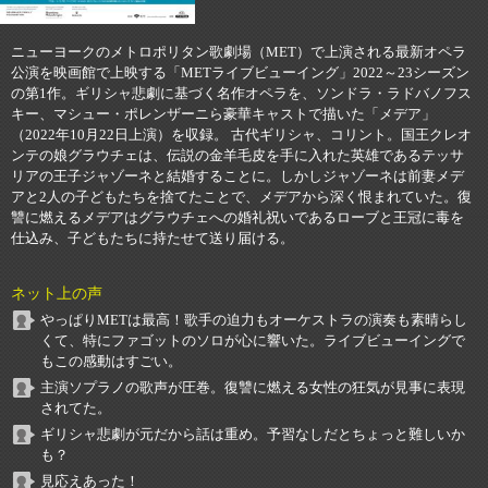
ニューヨークのメトロポリタン歌劇場（MET）で上演される最新オペラ
公演を映画館で上映する「METライブビューイング」2022～23シーズン
の第1作。ギリシャ悲劇に基づく名作オペラを、ソンドラ・ラドバノフス
キー、マシュー・ポレンザーニら豪華キャストで描いた「メデア」
（2022年10月22日上演）を収録。 古代ギリシャ、コリント。国王クレオ
ンテの娘グラウチェは、伝説の金羊毛皮を手に入れた英雄であるテッサ
リアの王子ジャゾーネと結婚することに。しかしジャゾーネは前妻メデ
アと2人の子どもたちを捨てたことで、メデアから深く恨まれていた。復
讐に燃えるメデアはグラウチェへの婚礼祝いであるローブと王冠に毒を
仕込み、子どもたちに持たせて送り届ける。
ネット上の声
やっぱりMETは最高！歌手の迫力もオーケストラの演奏も素晴らし
くて、特にファゴットのソロが心に響いた。ライブビューイングで
もこの感動はすごい。
主演ソプラノの歌声が圧巻。復讐に燃える女性の狂気が見事に表現
されてた。
ギリシャ悲劇が元だから話は重め。予習なしだとちょっと難しいか
も？
見応えあった！