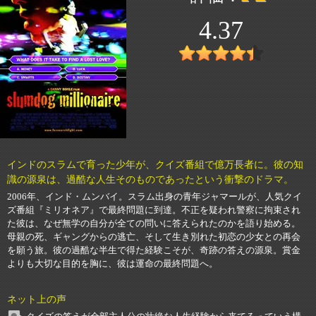
4.37
インドのスラムで育った少年が、クイズ番組で億万長者に。彼の知
識の源泉は、過酷な人生そのものであったという衝撃のドラマ。
2006年、インド・ムンバイ。スラム出身の青年ジャマールが、人気クイ
ズ番組『ミリオネア』で最終問題に到達。不正を疑われ警察に拘束され
た彼は、なぜ無学の自分が全ての問いに答えられたのかを語り始める。
母親の死、ギャングからの逃亡、そして生き別れた初恋の少女との再会
を願う旅。彼の過酷な半生で得た経験こそが、奇跡の答えの源泉。賞金
よりも大切な目的を胸に、彼は運命の最終問題へ。
ネット上の声