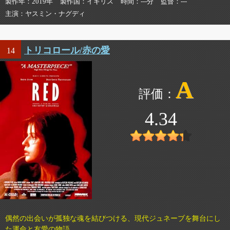
製作年
2019年
製作国
イギリス
時間
---分
監督
---
主演
ヤスミン・ナグディ
トリコロール/赤の愛
14
A
4.34
偶然の出会いが孤独な魂を結びつける、現代ジュネーブを舞台にし
た運命と友愛の物語。