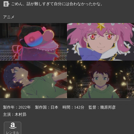
ごめん、話が難しすぎて自分には合わなかったかな。
アニメ
製作年
2022年
製作国
日本
時間
142分
監督
幾原邦彦
主演
木村昴
レンタル