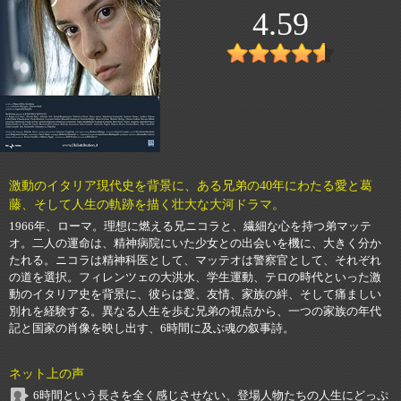
4.59
激動のイタリア現代史を背景に、ある兄弟の40年にわたる愛と葛
藤、そして人生の軌跡を描く壮大な大河ドラマ。
1966年、ローマ。理想に燃える兄ニコラと、繊細な心を持つ弟マッテ
オ。二人の運命は、精神病院にいた少女との出会いを機に、大きく分か
たれる。ニコラは精神科医として、マッテオは警察官として、それぞれ
の道を選択。フィレンツェの大洪水、学生運動、テロの時代といった激
動のイタリア史を背景に、彼らは愛、友情、家族の絆、そして痛ましい
別れを経験する。異なる人生を歩む兄弟の視点から、一つの家族の年代
記と国家の肖像を映し出す、6時間に及ぶ魂の叙事詩。
ネット上の声
6時間という長さを全く感じさせない、登場人物たちの人生にどっぷ