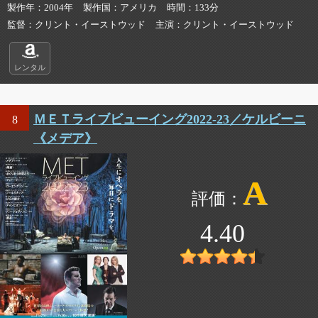
製作年
2004年
製作国
アメリカ
時間
133分
監督
クリント・イーストウッド
主演
クリント・イーストウッド
レンタル
ＭＥＴライブビューイング2022-23／ケルビーニ
8
《メデア》
A
4.40