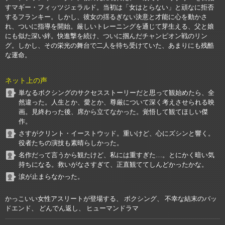
すマギー・フィッツジェラルド。当初は「女はとらない」と頑なに拒否
するフランキー。しかし、彼女の揺るぎない決意と才能に心を動かさ
れ、ついに指導を開始。厳しいトレーニングを通じて芽生える、父と娘
にも似た深い絆。快進撃を続け、ついに掴んだチャンピオン戦のリン
グ。しかし、その栄光の舞台で二人を待ち受けていた、あまりにも残酷
な運命。
ネット上の声
単なるボクシングのサクセスストーリーだと思って観始めたら、全
然違った。人生とか、愛とか、尊厳について深く考えさせられる映
画。見終わった後、席から立てなかった。覚悟して観てほしい傑
作。
さすがクリント・イーストウッド。重いけど、心にズシンと響く。
役者たちの演技も素晴らしかった。
名作だって言うから観たけど、私には重すぎた…。とにかく暗い気
持ちになる。救いがなさすぎて、正直観ててしんどかったかな。
涙が止まらなかった。
かっこいい女性アスリートが登場する、 ボクシング、 不幸な結末のバッ
ドエンド、 どんでん返し、 ヒューマンドラマ