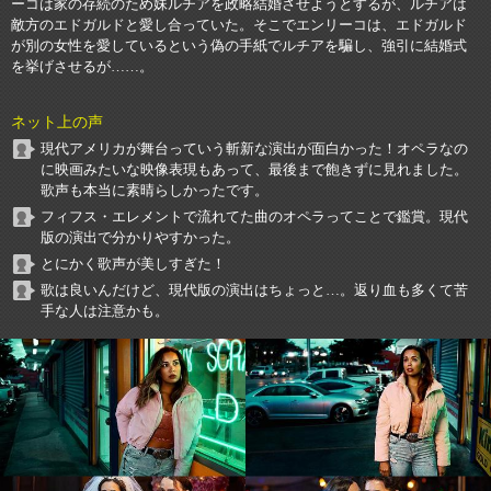
ーコは家の存続のため妹ルチアを政略結婚させようとするが、ルチアは
敵方のエドガルドと愛し合っていた。そこでエンリーコは、エドガルド
が別の女性を愛しているという偽の手紙でルチアを騙し、強引に結婚式
を挙げさせるが……。
ネット上の声
現代アメリカが舞台っていう斬新な演出が面白かった！オペラなの
に映画みたいな映像表現もあって、最後まで飽きずに見れました。
歌声も本当に素晴らしかったです。
フィフス・エレメントで流れてた曲のオペラってことで鑑賞。現代
版の演出で分かりやすかった。
とにかく歌声が美しすぎた！
歌は良いんだけど、現代版の演出はちょっと…。返り血も多くて苦
手な人は注意かも。