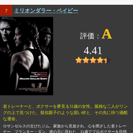
ミリオンダラー・ベイビー
7
A
4.41
老トレーナーと、ボクサーを夢見る31歳の女性。孤独な二人がリン
グの上で見つけた、疑似親子のような固い絆と、その先に待つ過酷
な運命。
ロサンゼルスの古びたジム。家族から見放され、心を閉ざした老トレー
ナー、フランキー・ダン。彼の元に現れた、31歳でプロボクサーを目指