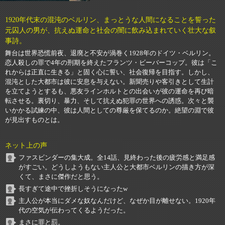
1920年代末の混沌のベルリン、まっとうな人間になることを誓った
元囚人の男が、抗えぬ運命と社会の闇に飲み込まれていく壮大な叙
事詩。
舞台は世界恐慌前夜、退廃と不安が渦巻く1928年のドイツ・ベルリン。
恋人殺しの罪で4年の刑期を終えたフランツ・ビーバーコップ。彼は「こ
れからは正直に生きる」と固く心に誓い、社会復帰を目指す。しかし、
混沌とした大都市は彼に安息を与えない。新聞売りや客引きとして生計
を立てようとするも、悪友ラインホルトとの出会いが彼の運命を再び暗
転させる。裏切り、暴力、そして抗えぬ犯罪の世界への誘惑。次々と襲
いかかる試練の中、彼は人間としての尊厳を保てるのか。絶望の淵で彼
が見出すものとは。
ネット上の声
ファスビンダーの集大成。全14話、見終わった後の疲労感と満足感
がすごい。どうしようもない主人公と大都市ベルリンの描き方が深
くて、まさに傑作だと思う。
長すぎて途中で挫折しそうになったw
主人公が本当にダメな奴なんだけど、なぜか目が離せない。1920年
代の空気が伝わってくるようだった。
まさに罪と罰。