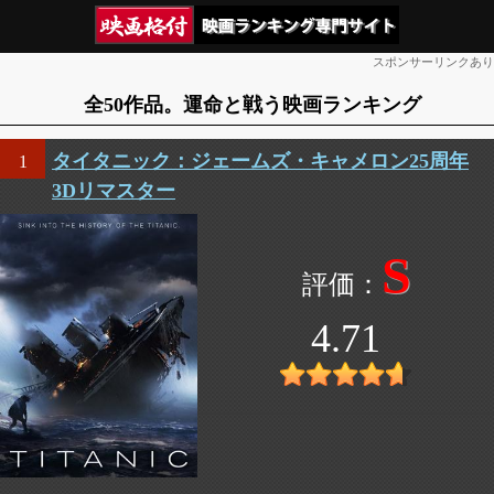
スポンサーリンクあり
全50作品。運命と戦う映画ランキング
タイタニック：ジェームズ・キャメロン25周年
1
3Dリマスター
S
4.71