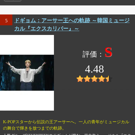
ドギョム：アーサー王への軌跡 ～韓国ミュージ
5
カル『エクスカリバー』～
S
4.48
K-POPスターから伝説の王アーサーへ。一人の青年がミュージカル
の舞台で輝きを放つまでの軌跡。