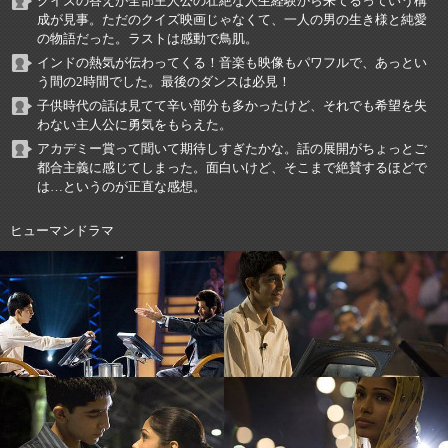
クイズの答えが全部主人公の壮絶な人生経験から来てるっていう構
成が見事。ただのクイズ映画じゃなくて、一人の男の生き様と純愛
の物語だった。ラストは感動で鳥肌。
インドの熱気が伝わってくる！音楽も映像もパワフルで、あっとい
う間の2時間でした。最後のダンスは必見！
子供時代の話は見てて辛い部分も多かったけど、それでも希望を失
わない主人公に勇気をもらえた。
アカデミー賞って聞いて期待しすぎたかな。話の展開がちょっとご
都合主義に感じてしまった。面白いけど、そこまで絶賛するほどで
は…というのが正直な感想。
ヒューマンドラマ