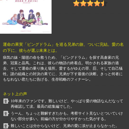
運命の果実「ピングドラム」を巡る兄弟の旅、ついに完結。愛の名
の下に、彼らが選ぶ未来とは。
病気の妹・陽毬の命を救うため、「ピングドラム」を探す高倉家の兄
弟、冠葉と晶馬。これは、彼らの物語の終着点。明かされる家族の過
去、そして運命の乗り換え場所。愛するがゆえの罪、罰、そして自己犠
牲。謎の組織との対決の果てに、兄弟が下す最後の決断。きっと何者に
もなれない君たちに告げる、生存戦略のフィナーレ。
ネット上の声
10年来のファンです。難しいけど、やっぱり愛の物語なんだなって
再確認して涙。最高の総集編でした。
うーん、ちょっと難解すぎたかも。考察サイト見ないとついていけ
ない部分が多い。前編の方が分かりやすかった気がする。
難しいことは分からないけど、兄弟の愛に涙が止まらなかった。