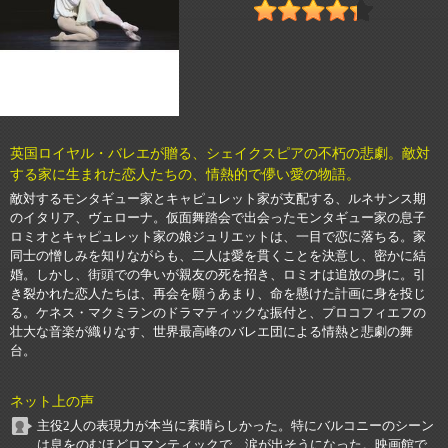
英国ロイヤル・バレエが贈る、シェイクスピアの不朽の悲劇。敵対
する家に生まれた恋人たちの、情熱的で儚い愛の物語。
敵対するモンタギュー家とキャピュレット家が支配する、ルネサンス期
のイタリア、ヴェローナ。仮面舞踏会で出会ったモンタギュー家の息子
ロミオとキャピュレット家の娘ジュリエットは、一目で恋に落ちる。家
同士の憎しみを知りながらも、二人は愛を貫くことを決意し、密かに結
婚。しかし、街頭での争いが親友の死を招き、ロミオは追放の身に。引
き裂かれた恋人たちは、再会を願うあまり、命を懸けた計画に身を投じ
る。ケネス・マクミランのドラマティックな振付と、プロコフィエフの
壮大な音楽が織りなす、世界最高峰のバレエ団による情熱と悲劇の舞
台。
ネット上の声
主役2人の表現力が本当に素晴らしかった。特にバルコニーのシーン
は息をのむほどロマンティックで、涙が出そうになった。映画館で