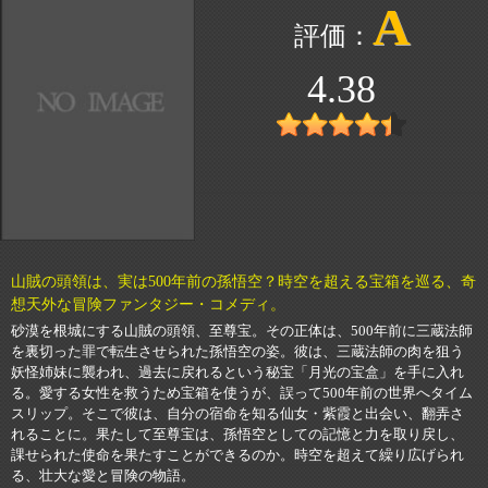
A
4.38
山賊の頭領は、実は500年前の孫悟空？時空を超える宝箱を巡る、奇
想天外な冒険ファンタジー・コメディ。
砂漠を根城にする山賊の頭領、至尊宝。その正体は、500年前に三蔵法師
を裏切った罪で転生させられた孫悟空の姿。彼は、三蔵法師の肉を狙う
妖怪姉妹に襲われ、過去に戻れるという秘宝「月光の宝盒」を手に入れ
る。愛する女性を救うため宝箱を使うが、誤って500年前の世界へタイム
スリップ。そこで彼は、自分の宿命を知る仙女・紫霞と出会い、翻弄さ
れることに。果たして至尊宝は、孫悟空としての記憶と力を取り戻し、
課せられた使命を果たすことができるのか。時空を超えて繰り広げられ
る、壮大な愛と冒険の物語。