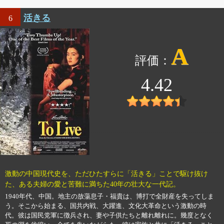
活きる
6
A
4.42
激動の中国現代史を、ただひたすらに「活きる」ことで駆け抜け
た、ある夫婦の愛と苦難に満ちた40年の壮大な一代記。
1940年代、中国。地主の放蕩息子・福貴は、博打で全財産を失ってしま
う。そこから始まる、国共内戦、大躍進、文化大革命という激動の時
代。彼は国民党軍に徴兵され、妻や子供たちと離れ離れに。幾度となく