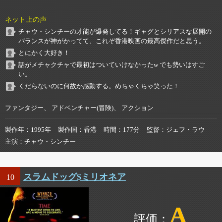
ネット上の声
チャウ・シンチーの才能が爆発してる！ギャグとシリアスな展開の
バランスが神がかってて、これぞ香港映画の最高傑作だと思う。
とにかく大好き！
話がメチャクチャで最初はついていけなかったw でも勢いはすご
い。
くだらないのに何故か感動する。めちゃくちゃ笑った！
ファンタジー、 アドベンチャー(冒険)、 アクション
製作年
1995年
製作国
香港
時間
177分
監督
ジェフ・ラウ
主演
チャウ・シンチー
スラムドッグ$ミリオネア
10
A