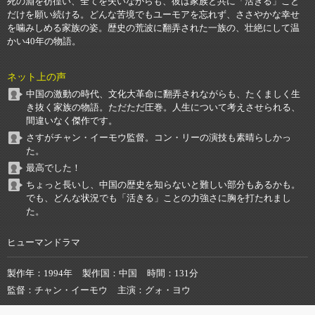
死の淵を彷徨い、全てを失いながらも、彼は家族と共に「活きる」こと
だけを願い続ける。どんな苦境でもユーモアを忘れず、ささやかな幸せ
を噛みしめる家族の姿。歴史の荒波に翻弄された一族の、壮絶にして温
かい40年の物語。
ネット上の声
中国の激動の時代、文化大革命に翻弄されながらも、たくましく生
き抜く家族の物語。ただただ圧巻。人生について考えさせられる、
間違いなく傑作です。
さすがチャン・イーモウ監督。コン・リーの演技も素晴らしかっ
た。
最高でした！
ちょっと長いし、中国の歴史を知らないと難しい部分もあるかも。
でも、どんな状況でも「活きる」ことの力強さに胸を打たれまし
た。
ヒューマンドラマ
製作年
1994年
製作国
中国
時間
131分
監督
チャン・イーモウ
主演
グォ・ヨウ