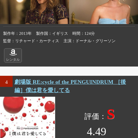
製作年
2013年
製作国
イギリス
時間
124分
監督
リチャード・カーティス
主演
ドーナル・グリーソン
レンタル
劇場版 RE:cycle of the PENGUINDRUM ［後
4
編］僕は君を愛してる
S
4.49