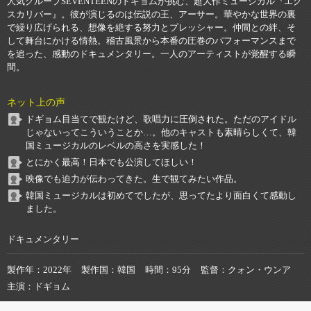
人気グループSEVENTEENのドギョムが挑む、超大作ミュージカル『エク
スカリバー』。彼が演じるのは伝説の王、アーサー。華やかな世界の裏
で繰り広げられる、想像を絶する努力とプレッシャー。仲間との絆、そ
して舞台にかける情熱。稽古風景から本番の圧巻のパフォーマンスまで
を追った、感動のドキュメンタリー。一人のアーティストが覚醒する瞬
間。
ネット上の声
ドギョム目当てで観たけど、歌唱力に圧倒された。ただのアイドル
じゃないってこういうことか…。他のキャストも素晴らしくて、韓
国ミュージカルのレベルの高さを実感した！
とにかく最高！日本でも公演してほしい！
映像でも迫力が伝わってきた。生で観てみたい作品。
韓国ミュージカルは初めてでしたが、思ってたより面白くて感動し
ました。
ドキュメンタリー
製作年
2022年
製作国
韓国
時間
95分
監督
クォン・ウンア
主演
ドギョム