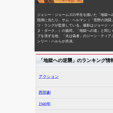
ジェシー・ジェームズの半生を描いた「地獄への
指揮に当たり、サム・ヘルマン（「荒野の決闘
ツ・ラングが監督している。撮影はジョージ・
ヌ・ダーク」）の協同。「地獄への道」と同じ
ブを演ずる他、「夫は偽者」のジーン・ティア
ンリー・ハルらが共演。
「地獄ヘの逆襲」のランキング情
アクション
西部劇
1940年