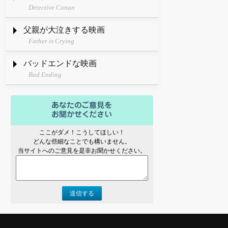
Detective Conan
父親が大泣きする映画
Father is Crying
バッドエンドな映画
Bad Ending
ここがダメ！こうしてほしい！
どんな些細なことでも構いません。
当サイトへのご意見を是非お聞かせください。
送信する