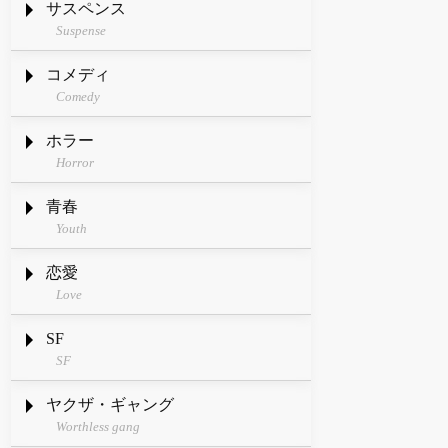
サスペンス
Suspense
コメディ
Comedy
ホラー
Horror
青春
Youth
恋愛
Love
SF
SF
ヤクザ・ギャング
Worthless gang