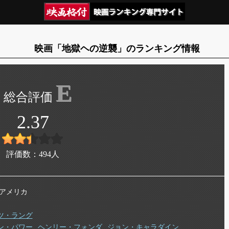
映画「地獄ヘの逆襲」のランキング情報
E
2.37
評価数：
494
人
年 アメリカ
ツ・ラング
ン・パワー
ヘンリー・フォンダ
ジョン・キャラダイン