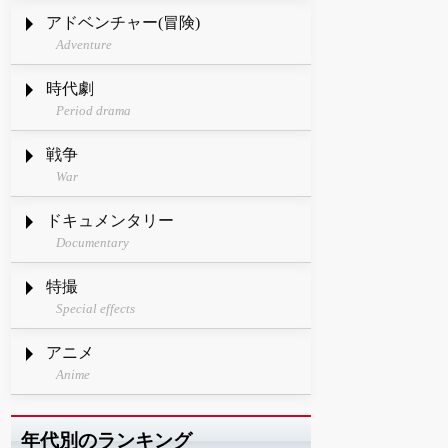
アドベンチャー(冒険)
Adventure
時代劇
Period drama
戦争
War
ドキュメンタリー
Documentary
特撮
Special effects
アニメ
Anime
年代別のランキング