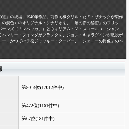
道」の続編、1940年作品。前作同様ダリル・たＦ・ザナックが製作
」の潤色）のオリジナル・シナリオを、「扉の影の秘密」のフリッ
バーンズ（「レベッカ」）とウィリアム・Ｖ・スコール（「ジャン
くヘンリー・フォンダがフランクを、ジョン・キャラダインが敵役ボ
ニー、かつての子役ジャッキー・クーパー、「ジェニーの肖像」のヘ
報
第8014位(17012件中)
第472位(1161件中)
第67位(181件中)