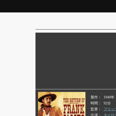
製作
1940
時間
92分
監督
フリッ
出演
タイロ