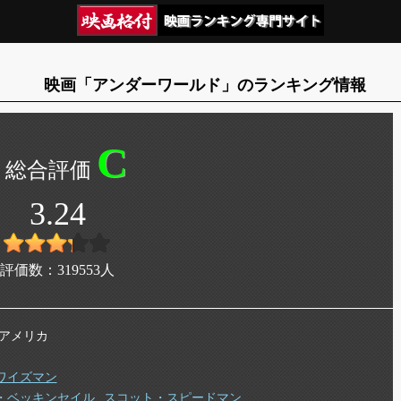
映画「アンダーワールド」のランキング情報
C
3.24
評価数：
319553
人
年 アメリカ
ワイズマン
・ベッキンセイル
スコット・スピードマン