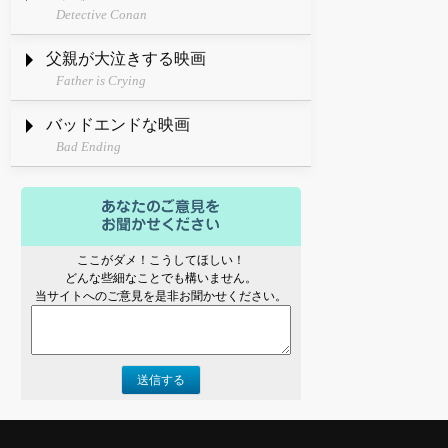
Detective Conan
父親が大泣きする映画
Father is Crying
バッドエンドな映画
Bad Ending
ここがダメ！こうしてほしい！
どんな些細なことでも構いません。
当サイトへのご意見を是非お聞かせください。
送信する