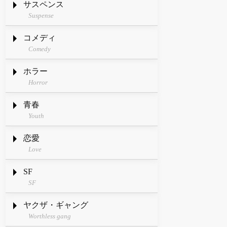
サスペンス
Suspense
コメディ
Comedy
ホラー
Horror
青春
Youth
恋愛
Love
SF
SF
ヤクザ・ギャング
Worthless gang