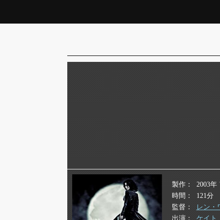
製作
2003
時間
121分
監督
レン・
出演
ケイト