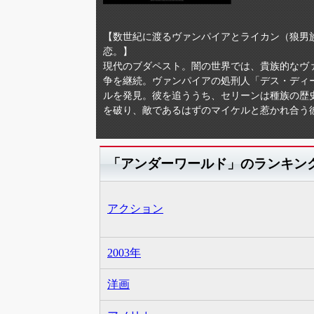
【数世紀に渡るヴァンパイアとライカン（狼男
恋。】
現代のブダペスト。闇の世界では、貴族的なヴ
争を継続。ヴァンパイアの処刑人「デス・ディ
ルを発見。彼を追ううち、セリーンは種族の歴
を破り、敵であるはずのマイケルと惹かれ合う
「アンダーワールド」のランキン
アクション
2003年
洋画