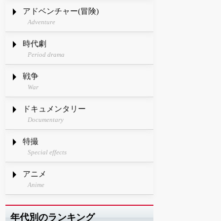
アドベンチャー(冒険)
Adventure
時代劇
Period drama
戦争
War
ドキュメンタリー
Documentary
特撮
Special effects
アニメ
Anime
年代別のランキング