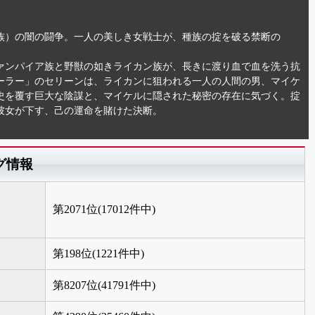
族）の闇の闘争。一人の美しき女戦士が、種族の掟を破る禁断の
ァンパイア族と野獣の如きライカン族が、長きに渡り血で血を洗う抗
ーラー」のセリーンは、ライカンに狙われる一人の人間の男、マイケ
史を覆す巨大な陰謀と、マイケルに隠された秘密の存在に気づく。掟
彼女が下す、己の運命を賭けた決断。
グ情報
第2071位(17012件中)
第198位(1221件中)
第8207位(41791件中)