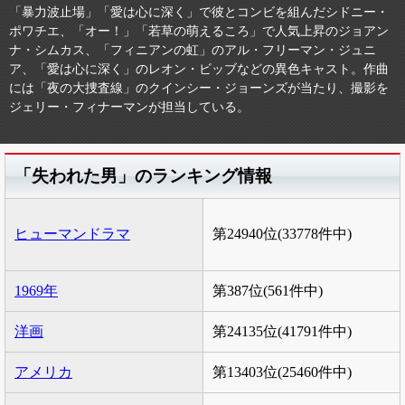
「暴力波止場」「愛は心に深く」で彼とコンビを組んだシドニー・
ポワチエ、「オー！」「若草の萌えるころ」で人気上昇のジョアン
ナ・シムカス、「フィニアンの虹」のアル・フリーマン・ジュニ
ア、「愛は心に深く」のレオン・ビッブなどの異色キャスト。作曲
には「夜の大捜査線」のクインシー・ジョーンズが当たり、撮影を
ジェリー・フィナーマンが担当している。
「失われた男」のランキング情報
ヒューマンドラマ
第24940位(33778件中)
1969年
第387位(561件中)
洋画
第24135位(41791件中)
アメリカ
第13403位(25460件中)