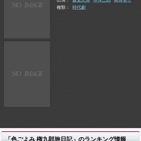
出演
森繁久弥
伴淳三郎
南寿美子
種類
時代劇
「色ごよみ 権九郎旅日記」のランキング情報