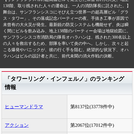
138階、取り残された人々の運命は、一人の消防隊長に託された。】
舞台は、サンフランシスコにそびえ立つ世界一の超高層ビル「グラ
ス・タワー」。その落成記念パーティーの夜、手抜き工事が原因で
未曾有の大火災が発生。最新鋭の防災システムも機能せず、炎は瞬
く間にビルを飲み込み、地上138階のパーティー会場は地獄絵図に。
サンフランシスコ市消防局の隊長オハラハンは、残された300名以上
の人々を救出するため、部隊を率いて炎の中へ。しかし、次々と起
こる爆発やパニックが、彼の行く手を阻む。絶望的な状況下、オハ
ラハンはビルの設計者と共に、前代未聞の消火作戦の決断。
「タワーリング・インフェルノ」のランキング
情報
ヒューマンドラマ
第8137位(33778件中)
アクション
第2067位(17012件中)