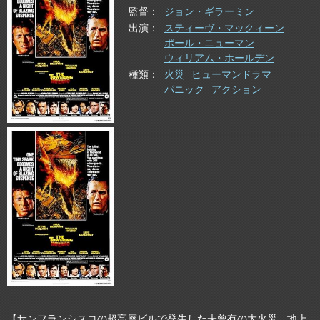
監督
ジョン・ギラーミン
出演
スティーヴ・マックィーン
ポール・ニューマン
ウィリアム・ホールデン
種類
火災
ヒューマンドラマ
パニック
アクション
【サンフランシスコの超高層ビルで発生した未曾有の大火災。地上