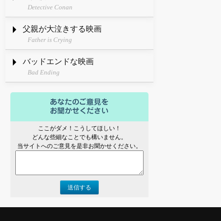
Detective Conan
父親が大泣きする映画
Father is Crying
バッドエンドな映画
Bad Ending
ここがダメ！こうしてほしい！
どんな些細なことでも構いません。
当サイトへのご意見を是非お聞かせください。
送信する