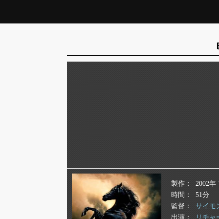
製作
2002
時間
51分
監督
サイモ
出演
リチャ