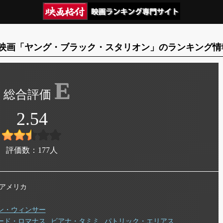
映画「ヤング・ブラック・スタリオン」のランキング情
E
2.54
評価数：
177
人
年 アメリカ
ン・ウィンサー
ード・ロマナス
ビアナ・タミミ
パトリック・エリアス