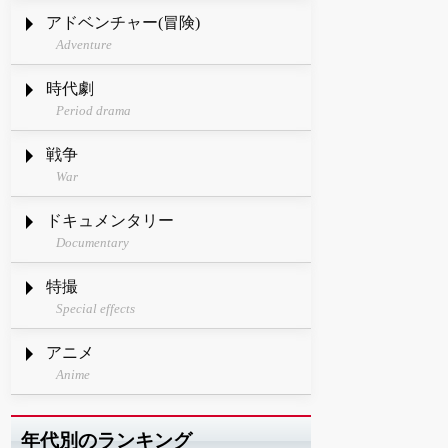
アドベンチャー(冒険)
Adventure
時代劇
Period drama
戦争
War
ドキュメンタリー
Documentary
特撮
Special effects
アニメ
Anime
年代別のランキング