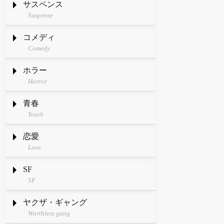
サスペンス
Suspense
コメディ
Comedy
ホラー
Horror
青春
Youth
恋愛
Love
SF
SF
ヤクザ・ギャング
Worthless gang