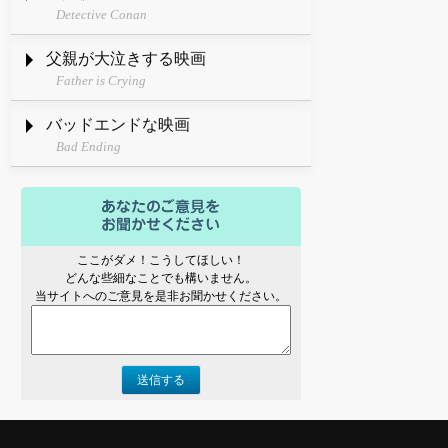
Detective Conan
父親が大泣きする映画
Father is Crying
バッドエンドな映画
Bad Ending
ここがダメ！こうしてほしい！
どんな些細なことでも構いません。
当サイトへのご意見を是非お聞かせください。
送信する