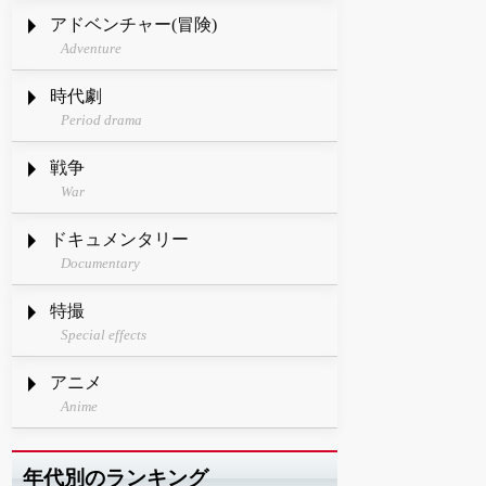
アドベンチャー(冒険)
Adventure
時代劇
Period drama
戦争
War
ドキュメンタリー
Documentary
特撮
Special effects
アニメ
Anime
年代別のランキング