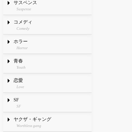
サスペンス
Suspense
コメディ
Comedy
ホラー
Horror
青春
Youth
恋愛
Love
SF
SF
ヤクザ・ギャング
Worthless gang