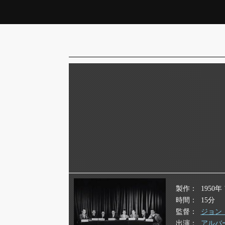
製作
1950
時間
15分
監督
ジョン
出演
アルバ