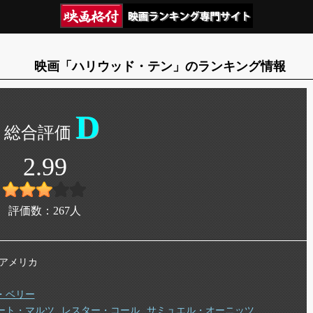
映画「ハリウッド・テン」のランキング情報
D
2.99
評価数：
267
人
年 アメリカ
・ベリー
ート・マルツ
レスター・コール
サミュエル・オーニッツ