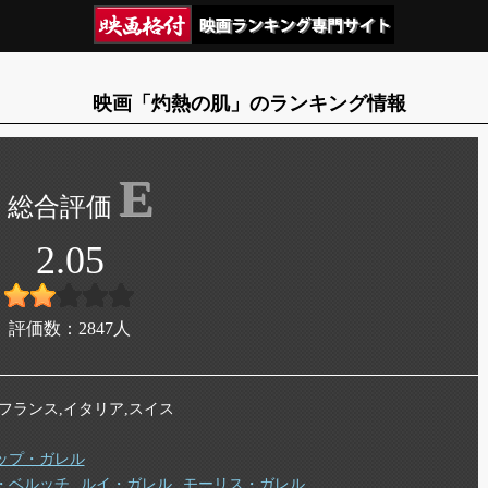
映画「灼熱の肌」のランキング情報
E
2.05
評価数：
2847
人
年 フランス,イタリア,スイス
ップ・ガレル
・ベルッチ
ルイ・ガレル
モーリス・ガレル