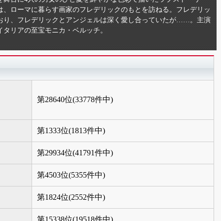
は、ローマに暮らす画家のフレデリックのもとを訪ねる。フレデリッ
おり、フレデリックとアンジェルは深く愛し合っていたが……。主演
イタリアの至宝モニカ・ベルッチ。
第28640位(33778件中)
第1333位(1813件中)
第29934位(41791件中)
第4503位(5355件中)
第1824位(2552件中)
第15338位(19518件中)