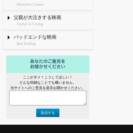
Detective Conan
父親が大泣きする映画
Father is Crying
バッドエンドな映画
Bad Ending
ここがダメ！こうしてほしい！
どんな些細なことでも構いません。
当サイトへのご意見を是非お聞かせください。
送信する