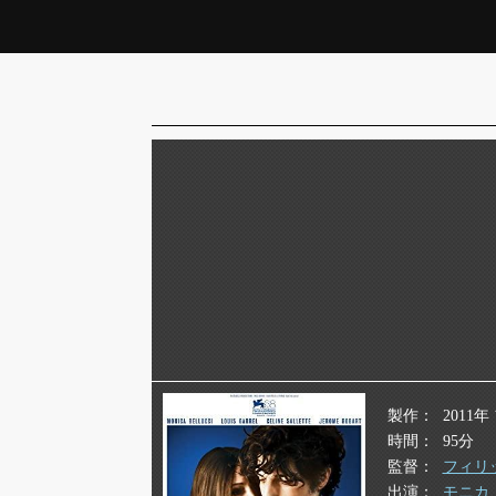
製作
2011
時間
95分
監督
フィリ
出演
モニカ