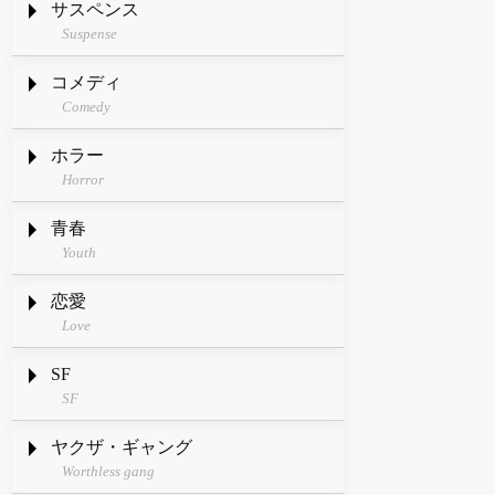
サスペンス
Suspense
コメディ
Comedy
ホラー
Horror
青春
Youth
恋愛
Love
SF
SF
ヤクザ・ギャング
Worthless gang