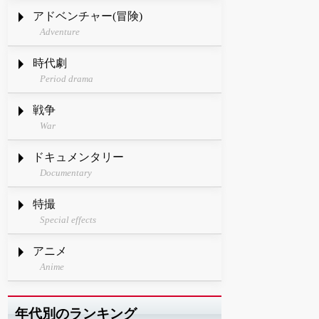
アドベンチャー(冒険)
Adventure
時代劇
Period drama
戦争
War
ドキュメンタリー
Documentary
特撮
Special effects
アニメ
Anime
年代別のランキング