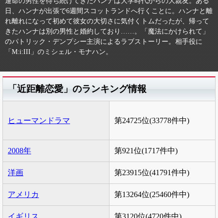
運命の男性を待ち続けてきたハンナは大学時代からの大親友。ある
日、ハンナが出張で6週間スコットランドへ行くことに。ハンナと離
れ離れになって初めて彼女の大切さに気付くトムだったが、帰って
きたハンナは別の男性と婚約しており……。「魔法にかけられて」
のパトリック・デンプシー主演によるラブストーリー。相手役に
「M:i:III」のミシェル・モナハン。
「近距離恋愛」のランキング情報
ヒューマンドラマ
第24725位(33778件中)
2008年
第921位(1717件中)
洋画
第23915位(41791件中)
アメリカ
第13264位(25460件中)
イギリス
第3120位(4720件中)