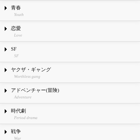
青春
Youth
恋愛
Love
SF
SF
ヤクザ・ギャング
Worthless gang
アドベンチャー(冒険)
Adventure
時代劇
Period drama
戦争
War