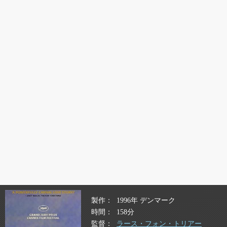
製作
1996年 デンマーク
時間
158分
監督
ラース・フォン・トリアー