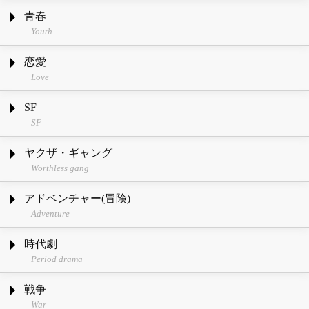
青春
Youth
恋愛
Love
SF
SF
ヤクザ・ギャング
Worthless gang
アドベンチャー(冒険)
Adventure
時代劇
Period drama
戦争
War