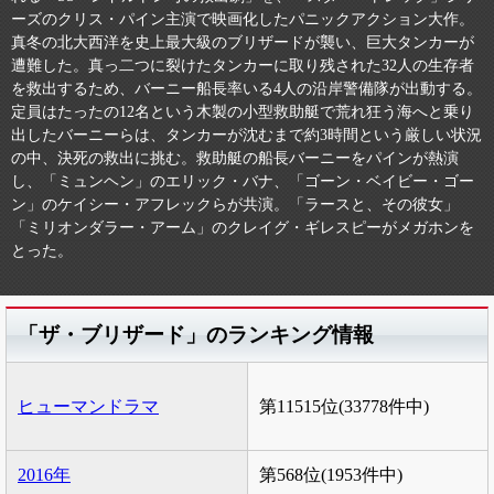
ーズのクリス・パイン主演で映画化したパニックアクション大作。
真冬の北大西洋を史上最大級のブリザードが襲い、巨大タンカーが
遭難した。真っ二つに裂けたタンカーに取り残された32人の生存者
を救出するため、バーニー船長率いる4人の沿岸警備隊が出動する。
定員はたったの12名という木製の小型救助艇で荒れ狂う海へと乗り
出したバーニーらは、タンカーが沈むまで約3時間という厳しい状況
の中、決死の救出に挑む。救助艇の船長バーニーをパインが熱演
し、「ミュンヘン」のエリック・バナ、「ゴーン・ベイビー・ゴー
ン」のケイシー・アフレックらが共演。「ラースと、その彼女」
「ミリオンダラー・アーム」のクレイグ・ギレスピーがメガホンを
とった。
「ザ・ブリザード」のランキング情報
ヒューマンドラマ
第11515位(33778件中)
2016年
第568位(1953件中)