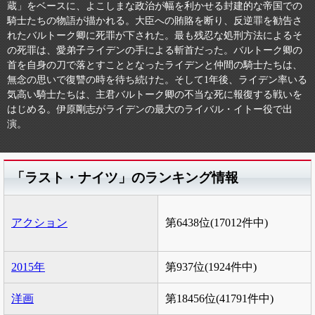
蔵」をベースに、よこしまな政治が幅を利かせる封建的な帝国での
騎士たちの物語が描かれる。大臣への賄賂を断り、反逆罪を勧告さ
れたバルトーク卿に死罪が下された。最も残忍な処刑方法によるそ
の死罪は、愛弟子ライデンの手による斬首だった。バルトーク卿の
首を自身の刀で落とすこととなったライデンと仲間の騎士たちは、
無念の思いで復讐の時を待ち続けた。そして1年後、ライデン率いる
気高い騎士たちは、主君バルトーク卿の不当な死に報復する戦いを
はじめる。伊原剛志がライデンの最大のライバル・イトー役で出
演。
「ラスト・ナイツ」のランキング情報
アクション
第6438位(17012件中)
2015年
第937位(1924件中)
洋画
第18456位(41791件中)