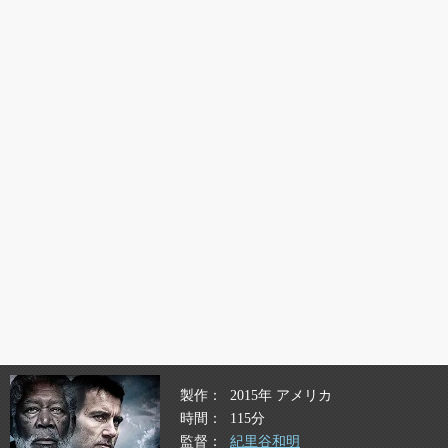
製作
2015年 アメリカ
時間
115分
監督
紀里谷和明