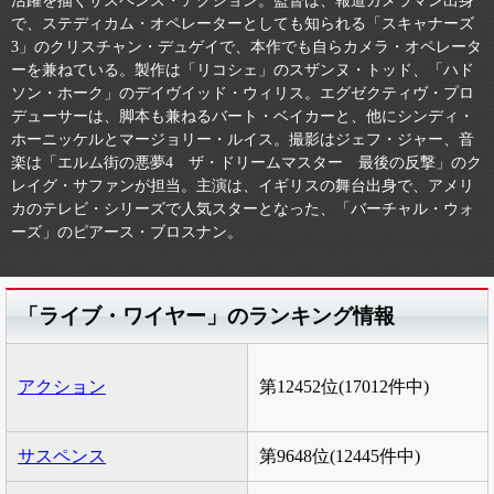
活躍を描くサスペンス・アクション。監督は、報道カメラマン出身
で、ステディカム・オペレーターとしても知られる「スキャナーズ
3」のクリスチャン・デュゲイで、本作でも自らカメラ・オペレータ
ーを兼ねている。製作は「リコシェ」のスザンヌ・トッド、「ハド
ソン・ホーク」のデイヴイッド・ウィリス。エグゼクティヴ・プロ
デューサーは、脚本も兼ねるバート・ベイカーと、他にシンディ・
ホーニッケルとマージョリー・ルイス。撮影はジェフ・ジャー、音
楽は「エルム街の悪夢4 ザ・ドリームマスター 最後の反撃」のク
レイグ・サファンが担当。主演は、イギリスの舞台出身で、アメリ
カのテレビ・シリーズで人気スターとなった、「バーチャル・ウォ
ーズ」のピアース・ブロスナン。
「ライブ・ワイヤー」のランキング情報
アクション
第12452位(17012件中)
サスペンス
第9648位(12445件中)