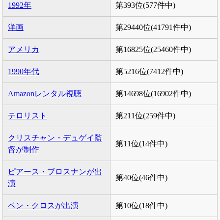
1992年
第393位(577件中)
洋画
第29440位(41791件中)
アメリカ
第16825位(25460件中)
1990年代
第5216位(7412件中)
Amazonレンタル視聴
第14698位(16902件中)
テロリスト
第211位(259件中)
クリスチャン・デュゲイ監
第11位(14件中)
督が制作
ピアース・ブロスナンが出
第40位(46件中)
演
ベン・クロスが出演
第10位(18件中)