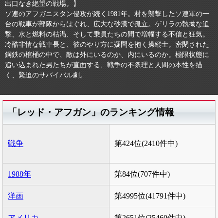
出口なき絶望の戦場。】
ソ連のアフガニスタン侵攻が続く1981年。村を襲撃したソ連軍の一
台の戦車が部隊からはぐれ、広大な砂漠で孤立。ゲリラの執拗な追
撃、水と燃料の枯渇、そして乗員たちの間で増幅する不信と狂気。
冷酷非情な戦車長と、彼のやり方に疑問を抱く操縦士。密閉された
鋼鉄の棺桶の中で、敵は外にいるのか、内にいるのか。極限状態に
追い込まれた男たちが直面する、戦争の不条理と人間の本性を描
く、緊迫のサバイバル劇。
「レッド・アフガン」のランキング情報
戦争
第424位(2410件中)
1988年
第84位(707件中)
洋画
第4995位(41791件中)
アメリカ
第2651位(25460件中)