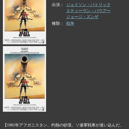
出演
ジェイソン・パトリック
スティーヴン・バウアー
ジョージ・ズンザ
種類
戦争
【1981年アフガニスタン、灼熱の砂漠。ソ連軍戦車が迷い込んだ、