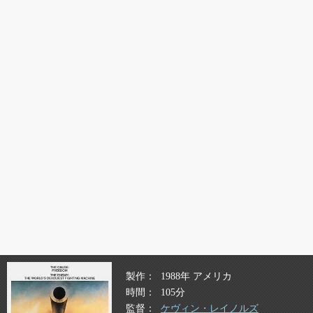
製作
1988年 アメリカ
時間
105分
監督
ケヴィン・レイノルズ