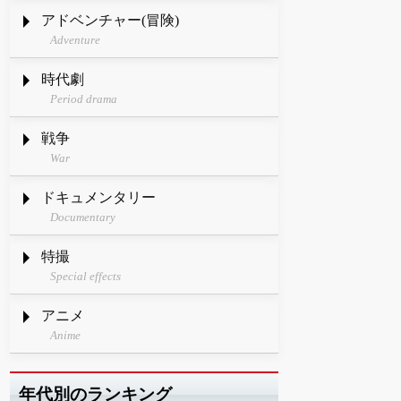
アドベンチャー(冒険)
Adventure
時代劇
Period drama
戦争
War
ドキュメンタリー
Documentary
特撮
Special effects
アニメ
Anime
年代別のランキング