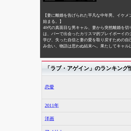
【妻に離婚を告げられた平凡な中年男。イケメ
始まる。】
40代の真面目な男キャル、妻から突然離婚を
は、バーで出会ったカリスマ的プレイボーイの
学び、失った自信と妻の愛を取り戻すための自
み合い、物語は思わぬ結末へ。果たしてキャル
「ラブ・アゲイン」のランキング
恋愛
2011年
洋画