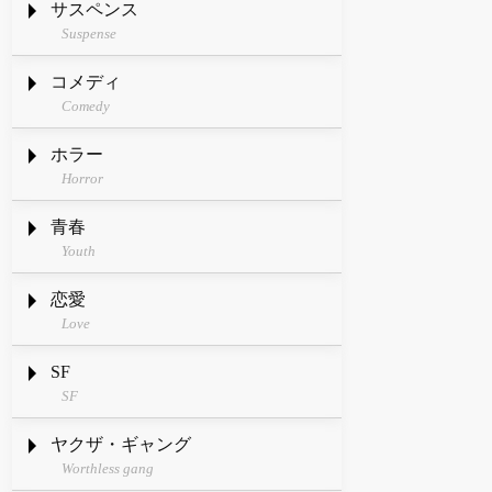
サスペンス
Suspense
コメディ
Comedy
ホラー
Horror
青春
Youth
恋愛
Love
SF
SF
ヤクザ・ギャング
Worthless gang