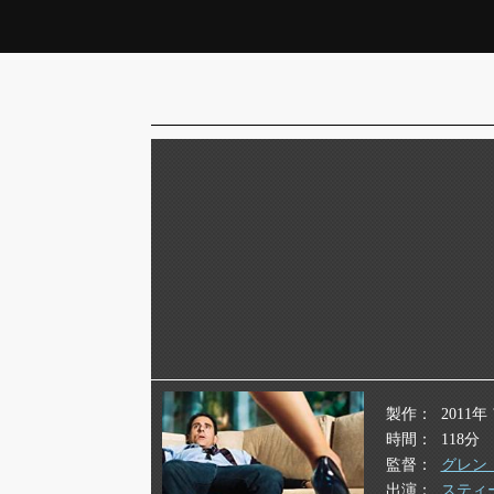
製作
2011
時間
118分
監督
グレン
出演
スティ