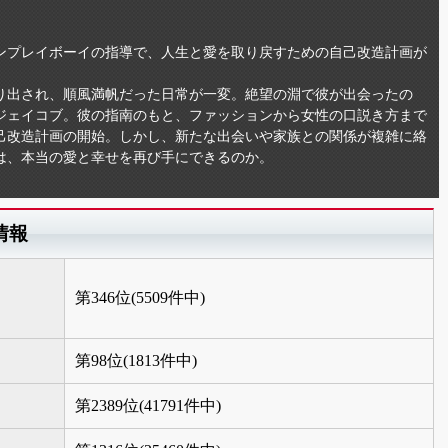
ンプレイボーイの指導で、人生と愛を取り戻すための自己改造計画が
切り出され、順風満帆だった日常が一変。絶望の淵で彼が出会ったの
ジェイコブ。彼の指南のもと、ファッションから女性の口説き方まで
己改造計画の開始。しかし、新たな出会いや家族との関係が複雑に絡
は、本当の愛と幸せを再び手にできるのか。
情報
第346位(5509件中)
第98位(1813件中)
第2389位(41791件中)