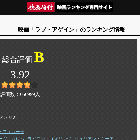
映画「ラブ・アゲイン」のランキング情報
B
3.92
評価数：
660999
人
年 アメリカ
・フィカーラ
ーヴ・カレル
ライアン・ゴズリング
ジュリアン・ムーア