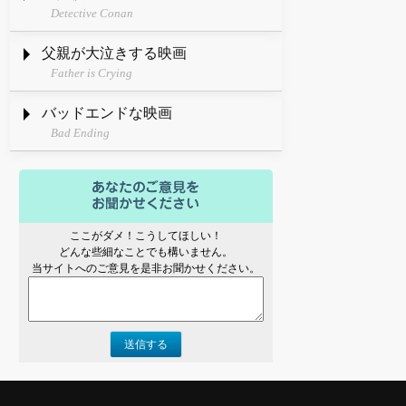
Detective Conan
父親が大泣きする映画
Father is Crying
バッドエンドな映画
Bad Ending
ここがダメ！こうしてほしい！
どんな些細なことでも構いません。
当サイトへのご意見を是非お聞かせください。
送信する