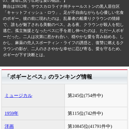
の、運命に抗う壮絶な愛の物語。】
舞台は1912年、サウスカロライナ州チャールストンの黒人居住区
「キャットフィッシュ・ロウ」。足が不自由ながらも心優しい乞食
のポギー。彼の前に現れたのは、乱暴者の船乗りクラウンの情婦
で、誰もが魅了される美貌のベス。ある夜、クラウンが殺人を犯し
逃亡。孤立無援となったベスに手を差し伸べたのは、ただ一人ポギ
ーだった。二人は次第に惹かれ合い、穏やかな愛を育み始める。し
かし、麻薬の売人スポーティン・ライフの誘惑と、復讐に燃えるク
ラウンの影が、二人のささやかな幸せに忍び寄る。愛を守るため、
ポギーが下す決断とは。
「ポギーとベス」のランキング情報
ミュージカル
第245位(754件中)
1959年
第115位(742件中)
洋画
第10845位(41791件中)