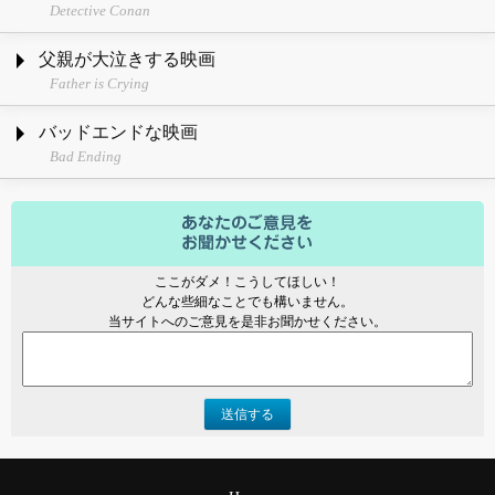
Detective Conan
父親が大泣きする映画
Father is Crying
バッドエンドな映画
Bad Ending
ここがダメ！こうしてほしい！
どんな些細なことでも構いません。
当サイトへのご意見を是非お聞かせください。
送信する