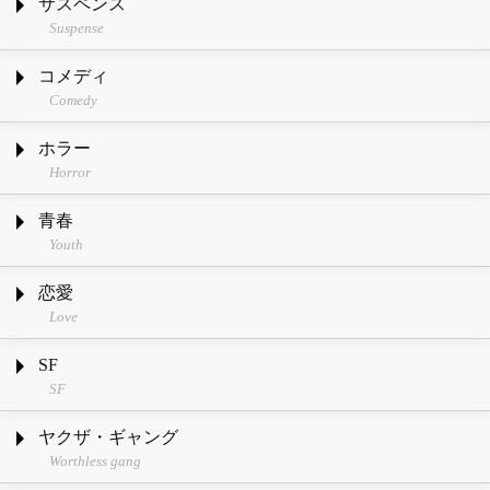
サスペンス
Suspense
コメディ
Comedy
ホラー
Horror
青春
Youth
恋愛
Love
SF
SF
ヤクザ・ギャング
Worthless gang