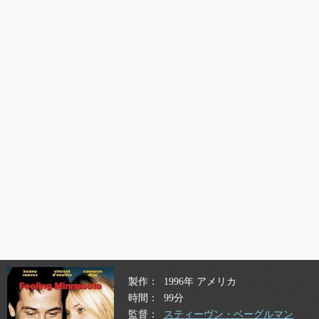
製作
1996年 アメリカ
時間
99分
監督
スティーヴン・ベーグルマン