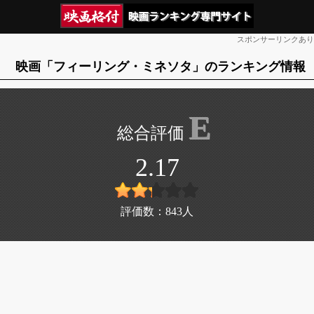
スポンサーリンクあり
映画「フィーリング・ミネソタ」のランキング情報
E
2.17
評価数：
843
人