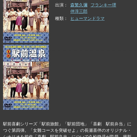
出演
森繁久彌
フランキー堺
伴淳三郎
種類
ヒューマンドラマ
駅前喜劇シリーズ「駅前旅館」「駅前団地」「喜劇 駅前弁当」に
つぐ第四弾。「女難コースを突破せよ」の長瀬喜伴のオリジナル・
シナリオを前作「喜劇 駅前弁当」についで久松静児が監督、撮影