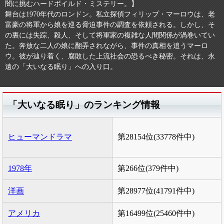
闇に挑むハードボイルド・ミステリー。】
舞台は1970年代のロンドン。私立探偵フィリップ・マーロウは、老
富豪の将軍から娘を巡る脅迫事件の調査を依頼される。しかし、そ
の裏には失踪、殺人、そして将軍家の複雑な人間関係が渦巻いてい
た。奔放な二人の娘に翻弄されながら、事件の真相を追うマーロ
ウ。彼が辿り着く、腐敗した上流社会の恐るべき秘密。それは、永
遠の「大いなる眠り」への入り口。
「大いなる眠り」のランキング情報
ヒューマンドラマ
第28154位(33778件中)
1978年
第266位(379件中)
洋画
第28977位(41791件中)
アメリカ
第16499位(25460件中)