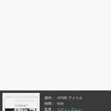
製作
1978年 アメリカ
時間
93分
監督
ウディ・アレン