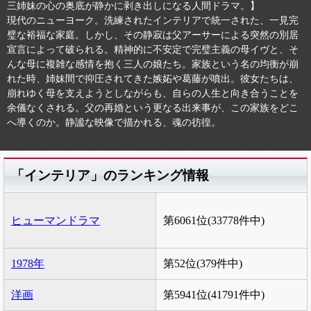
三姉妹の心の奥底が静かに剥き出しになる人間ドラマ。】
現代のニューヨーク。洗練されたインテリアで統一された、一見完
璧な裕福な家庭。しかし、その静寂は父アーサーによる突然の別居
宣言によって破られる。精神的に不安定で完璧主義の母イヴと、そ
んな母に複雑な感情を抱く三人の娘たち。家族という名の均衡が崩
れた時、姉妹間で抑圧されてきた嫉妬や葛藤が噴出。彼女たちは、
崩れゆく母を支えようとしながらも、自らの人生と向き合うことを
余儀なくされる。父の再婚という更なる出来事が、この家族をどこ
へ導くのか。静謐な映像で描かれる、魂の彷徨。
「インテリア」のランキング情報
ヒューマンドラマ
第6061位(33778件中)
1978年
第52位(379件中)
洋画
第5941位(41791件中)