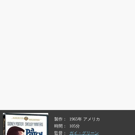
製作
1965年 アメリカ
時間
105分
監督
ガイ・グリーン