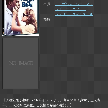
出演
エリザベス・ハートマン
シドニー・ポワチエ
シェリー・ウィンタース
種類
---
【人種差別が根強い1960年代アメリカ。盲目の白人少女と黒人青
年、二人の間に芽生える友情と希望の物語。】