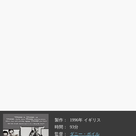
製作
1996年 イギリス
時間
93分
監督
ダニー・ボイル