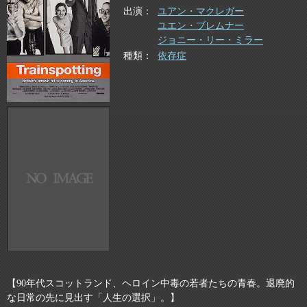
出演
ユアン・マクレガー
ユエン・ブレムナー
ジョニー・リー・ミラー
種類
依存症
【90年代スコットランド、ヘロイン中毒の若者たちの青春。退廃的
な日常の先に見出す「人生の選択」。】