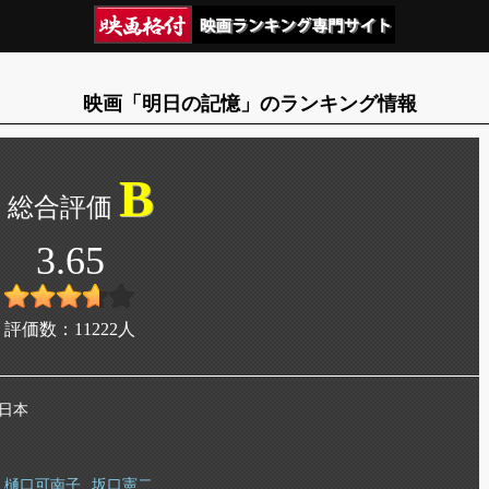
映画「明日の記憶」のランキング情報
B
3.65
評価数：
11222
人
 日本
樋口可南子
坂口憲二