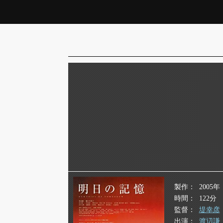
製作
2005年
時間
122分
監督
堤幸彦
出演
渡辺謙