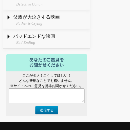
Detective Conan
父親が大泣きする映画
Father is Crying
バッドエンドな映画
Bad Ending
ここがダメ！こうしてほしい！
どんな些細なことでも構いません。
当サイトへのご意見を是非お聞かせください。
送信する