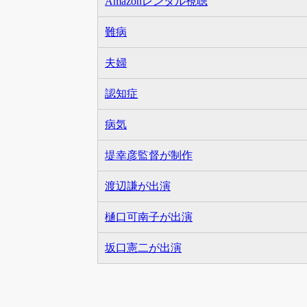
Amazonレンタル視聴
難病
夫婦
認知症
病気
堤幸彦監督が制作
渡辺謙が出演
樋口可南子が出演
坂口憲二が出演