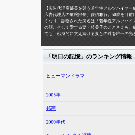
【広告代理店部長を襲う若年性アルツハイマー
広告代理店の敏腕部長、佐伯雅行。50歳を目
くなり、診断された病名は「若年性アルツハイ
の顔、そして愛する妻・枝美子のことさえも。
でも、献身的に支え続ける妻との絆を唯一の光
「明日の記憶」のランキング情報
ヒューマンドラマ
2005年
邦画
2000年代