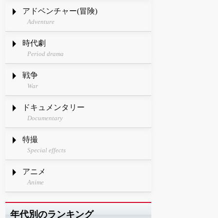
アドベンチャー(冒険)
Adventure
時代劇
Period drama
戦争
War
ドキュメンタリー
Documentary
特撮
Special effects
アニメ
Anime
年代別のランキング