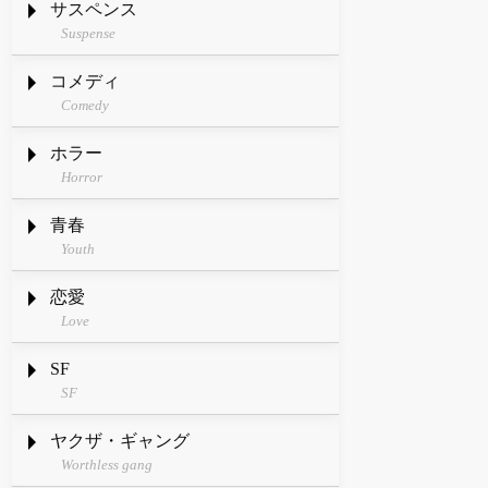
サスペンス
Suspense
コメディ
Comedy
ホラー
Horror
青春
Youth
恋愛
Love
SF
SF
ヤクザ・ギャング
Worthless gang