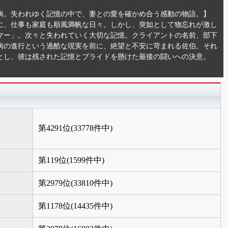
病。失われゆく記憶の中で、妻との愛を確かめ合う感動の物語。】
前に、仕事も家庭も順風満帆な日々。しかし、突如として物忘れが激し
マー」。次々と失われていく大切な記憶。クライアントの名前、部下
病の進行という過酷な現実を前に、絶望と不安に苛まれる佐伯。それ
とし、彼は残された記憶とプライドを懸けた最後の闘いへの決意。
第4291位(33778件中)
第119位(1599件中)
第2979位(33810件中)
第1178位(14435件中)