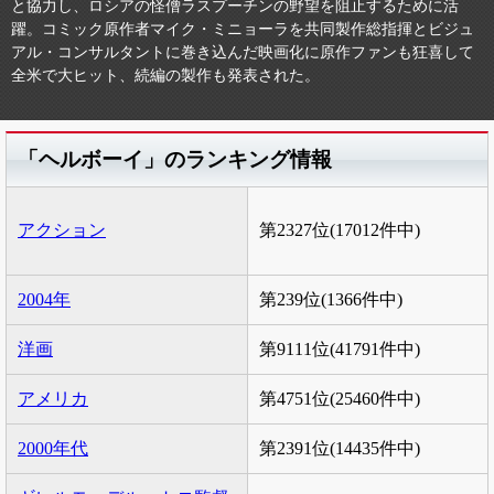
と協力し、ロシアの怪僧ラスプーチンの野望を阻止するために活
躍。コミック原作者マイク・ミニョーラを共同製作総指揮とビジュ
アル・コンサルタントに巻き込んだ映画化に原作ファンも狂喜して
全米で大ヒット、続編の製作も発表された。
「ヘルボーイ」のランキング情報
アクション
第2327位(17012件中)
2004年
第239位(1366件中)
洋画
第9111位(41791件中)
アメリカ
第4751位(25460件中)
2000年代
第2391位(14435件中)