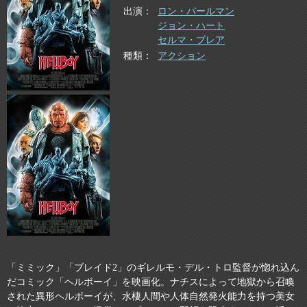
出演
ロン・パールマン
ジョン・ハート
セルマ・ブレア
種類
アクション
「ミミック」「ブレイド2」のギレルモ・デル・トロ監督が惚れ込ん
だコミック「ヘルボーイ」を映画化。ナチスによって地獄から召喚
された異形ヘルボーイが、水棲人間や人体自然発火能力を持つ美女