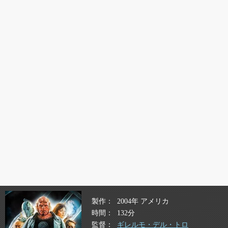
製作
2004年 アメリカ
時間
132分
監督
ギレルモ・デル・トロ