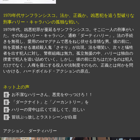
1970年代サンフランシスコ。法か、正義か。凶悪犯を追う型破りな
刑事ハリー・キャラハンの孤独な戦い。
1970年代、凶悪犯罪が蔓延るサンフランシスコ。そこに一人の刑事がい
た。その名はハリー・キャラハン、通称「ダーティハリー」。法の手続
きを無視し、愛用の44マグナムで悪をねじ伏せる非情な男。彼の前に、
街を震撼させる連続殺人鬼「さそり」が出現。法を嘲笑い、次々と犠牲
者を出す犯人に対し、警察組織は無力。孤立無援の中、ハリーは独自の
捜査で犯人を追い詰めていく。しかし、彼の前に立ちはだかるのは犯人
だけでなく、人権を盾にする役人や法制度そのもの。正義とは何かを問
いかける、ハードボイルド・アクションの原点。
ネット上の声
お不潔なハリーさん、悪党をやっつけろ！！
「ダークナイト」と「ノーカントリー」を
ハリーの背中は広くて逞しくて、悲しい
冒頭ぶっ放しとラストシーンが白眉
アクション、 ダーティハリー