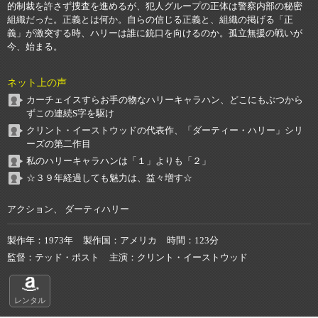
的制裁を許さず捜査を進めるが、犯人グループの正体は警察内部の秘密
組織だった。正義とは何か。自らの信じる正義と、組織の掲げる「正
義」が激突する時、ハリーは誰に銃口を向けるのか。孤立無援の戦いが
今、始まる。
ネット上の声
カーチェイスすらお手の物なハリーキャラハン、どこにもぶつから
ずこの連続S字を駆け
クリント・イーストウッドの代表作、「ダーティー・ハリー」シリ
ーズの第二作目
私のハリーキャラハンは「１」よりも「２」
☆３９年経過しても魅力は、益々増す☆
アクション、 ダーティハリー
製作年
1973年
製作国
アメリカ
時間
123分
監督
テッド・ポスト
主演
クリント・イーストウッド
レンタル