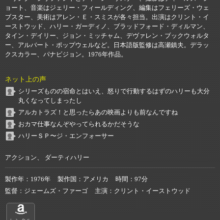
ョート、音楽はジェリー・フィールディング、編集はフェリーズ・ウェ
ブスター、美術はアレン・Ｅ・スミスが各々担当。出演はクリント・イ
ーストウッド、ハリー・ガーディノ、ブラッドフォード・ディルマン、
タイン・デイリー、ジョン・ミッチャム、デヴァレン・ブックウォルタ
ー、アルバート・ポップウェルなど。日本語版監修は高瀬鎮夫。デラッ
クスカラー、パナビジョン。1976年作品。
ネット上の声
シリーズものの宿命とはいえ、怒りで行動するはずのハリーも大分
丸くなってしまったし
アルカトラズ！と思ったらあの映画よりも前なんですね
おカマ仕事なんぞやってられるかだそうな
ハリーＳＰ〜ジ・エンフォーサー
アクション、 ダーティハリー
製作年
1976年
製作国
アメリカ
時間
97分
監督
ジェームズ・ファーゴ
主演
クリント・イーストウッド