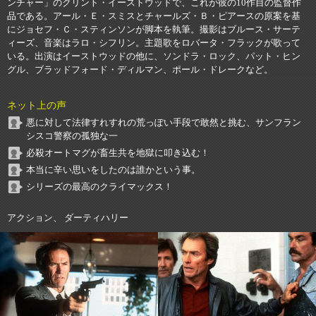
ンチャー」のクリント・イーストウッドで、これが彼の10作目の監督作
品である。アール・Ｅ・スミスとチャールズ・Ｂ・ピアースの原案を基
にジョセフ・Ｃ・スティンソンが脚本を執筆。撮影はブルース・サーテ
ィーズ、音楽はラロ・シフリン。主題歌をロバータ・フラックが歌って
いる。出演はイーストウッドの他に、ソンドラ・ロック、パット・ヒン
グル、ブラッドフォード・ディルマン、ポール・ドレークなど。
ネット上の声
悪に対して法律すれすれの荒っぽい手段で敢然と挑む、サンフラン
シスコ警察の孤独な一
必殺オートマグが畜生共を地獄に叩き込む！
本当に辛い思いをしたのは誰かという事。
シリーズの最高のクライマックス！
アクション、 ダーティハリー