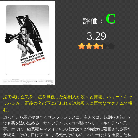
C
3.29
法で裁けぬ悪を、法を無視した処刑人が次々と抹殺。ハリー・キャ
ラハンが、正義の名の下に行われる連続殺人に巨大なマグナムで挑
む。
1973年、犯罪が蔓延するサンフランシスコ。主人公は、規則を無視して
でも悪を追い詰める、サンフランシスコ市警のハリー・キャラハン刑
事。街では、凶悪犯やマフィアの大物が次々と何者かに殺害される事件
が続発。その手口はプロによる処刑そのもの。ハリーは法を逸脱した私