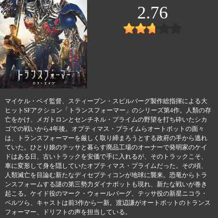
2.76
マイケル・ベイ監督、スティーブン・スピルバーグ製作総指揮による大
ヒットSFアクション「トランスフォーマー」のシリーズ第4作。人類の存
亡をかけ、メガトロンとセンチネル・プライムの野望を打ち砕いたシカ
ゴでの戦いから4年後。オプティマス・プライムらオートボットの面々
は、トランスフォーマーを厳しく取り締まろうとする政府の手から逃れ
ていた。ひとり娘のテッサと暮らす廃品工場のオーナーで発明家のケイ
ドはある日、古いトラックを安価で手に入れるが、そのトラックこそ、
車に変形して身を隠していたオプティマス・プライムだった。その頃、
人類滅亡を目論む新たなディセプティコンが地球に襲来。恐竜からトラ
ンスフォームする謎の第三勢力ダイナボットも現れ、新たな戦いが巻き
起こる。ケイド役のマーク・ウォールバーグ、テッサ役の新星ニコラ・
ペルツら、キャストは前3作から一新。渡辺謙がオートボットのトランス
フォーマー、ドリフトの声を担当している。