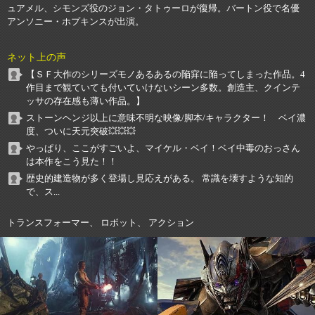
ュアメル、シモンズ役のジョン・タトゥーロが復帰。バートン役で名優
アンソニー・ホプキンスが出演。
ネット上の声
【ＳＦ大作のシリーズモノあるあるの陥穽に陥ってしまった作品。4
作目まで観ていても付いていけないシーン多数。創造主、クインテ
ッサの存在感も薄い作品。】
ストーンヘンジ以上に意味不明な映像/脚本/キャラクター！ ベイ濃
度、ついに天元突破💥💥💥
やっぱり、ここがすごいよ、マイケル・ベイ！ベイ中毒のおっさん
は本作をこう見た！！
歴史的建造物が多く登場し見応えがある。 常識を壊すような知的
で、ス...
トランスフォーマー、 ロボット、 アクション