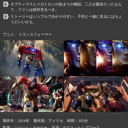
オプティマスとメガトロンの始まりの物語。二人が親友だったなん
て…ファンは絶対見るべき。
ストーリーはシンプルで分かりやすい。子供と一緒に見るにはちょ
うどいいかも。
アニメ、 トランスフォーマー
製作年
2024年
製作国
アメリカ
時間
105分
監督
ジョシュ・クーリー
主演
クリス・ヘムズワース