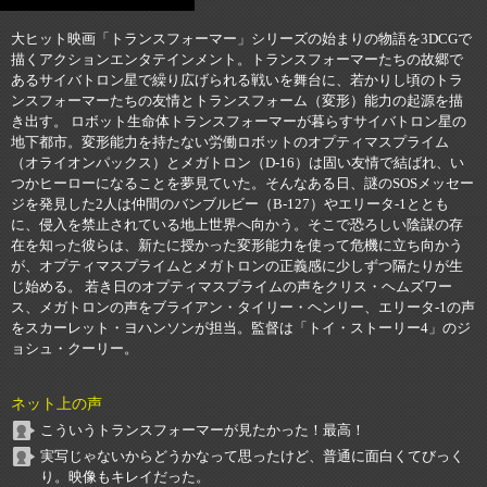
大ヒット映画「トランスフォーマー」シリーズの始まりの物語を3DCGで
描くアクションエンタテインメント。トランスフォーマーたちの故郷で
あるサイバトロン星で繰り広げられる戦いを舞台に、若かりし頃のトラ
ンスフォーマーたちの友情とトランスフォーム（変形）能力の起源を描
き出す。 ロボット生命体トランスフォーマーが暮らすサイバトロン星の
地下都市。変形能力を持たない労働ロボットのオプティマスプライム
（オライオンパックス）とメガトロン（D-16）は固い友情で結ばれ、い
つかヒーローになることを夢見ていた。そんなある日、謎のSOSメッセー
ジを発見した2人は仲間のバンブルビー（B-127）やエリータ-1ととも
に、侵入を禁止されている地上世界へ向かう。そこで恐ろしい陰謀の存
在を知った彼らは、新たに授かった変形能力を使って危機に立ち向かう
が、オプティマスプライムとメガトロンの正義感に少しずつ隔たりが生
じ始める。 若き日のオプティマスプライムの声をクリス・ヘムズワー
ス、メガトロンの声をブライアン・タイリー・ヘンリー、エリータ-1の声
をスカーレット・ヨハンソンが担当。監督は「トイ・ストーリー4」のジ
ョシュ・クーリー。
ネット上の声
こういうトランスフォーマーが見たかった！最高！
実写じゃないからどうかなって思ったけど、普通に面白くてびっく
り。映像もキレイだった。