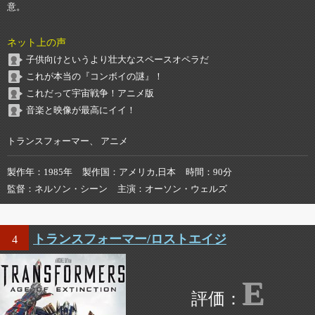
意。
ネット上の声
子供向けというより壮大なスペースオペラだ
これが本当の『コンボイの謎』！
これだって宇宙戦争！アニメ版
音楽と映像が最高にイイ！
トランスフォーマー、 アニメ
製作年
1985年
製作国
アメリカ,日本
時間
90分
監督
ネルソン・シーン
主演
オーソン・ウェルズ
トランスフォーマー/ロストエイジ
4
E