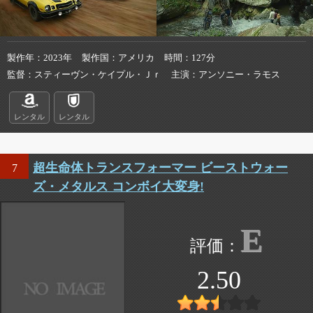
製作年
2023年
製作国
アメリカ
時間
127分
監督
スティーヴン・ケイプル・Ｊｒ
主演
アンソニー・ラモス
レンタル
レンタル
超生命体トランスフォーマー ビーストウォー
7
ズ・メタルス コンボイ大変身!
E
2.50