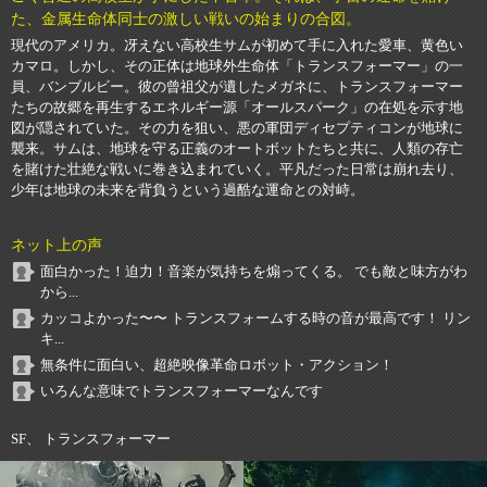
た、金属生命体同士の激しい戦いの始まりの合図。
現代のアメリカ。冴えない高校生サムが初めて手に入れた愛車、黄色い
カマロ。しかし、その正体は地球外生命体「トランスフォーマー」の一
員、バンブルビー。彼の曾祖父が遺したメガネに、トランスフォーマー
たちの故郷を再生するエネルギー源「オールスパーク」の在処を示す地
図が隠されていた。その力を狙い、悪の軍団ディセプティコンが地球に
襲来。サムは、地球を守る正義のオートボットたちと共に、人類の存亡
を賭けた壮絶な戦いに巻き込まれていく。平凡だった日常は崩れ去り、
少年は地球の未来を背負うという過酷な運命との対峙。
ネット上の声
面白かった！迫力！音楽が気持ちを煽ってくる。 でも敵と味方がわ
から...
カッコよかった〜〜 トランスフォームする時の音が最高です！ リン
キ...
無条件に面白い、超絶映像革命ロボット・アクション！
いろんな意味でトランスフォーマーなんです
SF、 トランスフォーマー