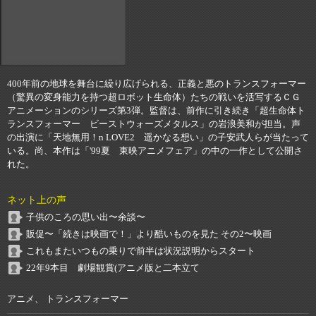
400年前の地球を舞台に繰り広げられる、正義と悪のトランスフォーマー
（驚異の変身能力を持つ超ロボット生命体）たちの戦いを活写するＣＧ
アニメーションのシリーズ第3弾。監督は、前作に引き続き「超生命体ト
ランスフォーマー ビーストウォーズメタルス」の岩浪美和が担当。声
の出演に「天地無用！n LOVE2 遥かなる想い」の子安武人らが当たって
いる。尚、本作は「'99夏 東映アニメフェア」の中の一作として公開さ
れた。
ネット上の声
子供のころの思い出〜余談〜
販促〜「続きは映画で！」より酷いものを見た その2〜映画
これもまたいつもの乗りで前半は状況説明からスタート
22年9本目 劇場観賞(アニメ版と二本立て
アニメ、 トランスフォーマー