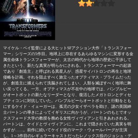
マイケル・ベイ監督による大ヒットSFアクション大作「トランスフォー
マー」シリーズの5作目。地球上に存在するあらゆるマシンに変形する金
属生命体トランスフォーマーが、太古の時代から地球の歴史に干渉して
きたという、新たな真実が明らかにされる。トランスフォーマーの起源
であり「創造主」と呼ばれる異星人が、惑星サイバトロンの再生と地球
侵略を計画。それを阻止すべく旅立ったオプティマス・プライムだった
が、創造主に捕えられて洗脳されてしまい、人類を滅ぼすべく地球に舞
い戻ってくる。一方、オプティマスが不在中の地球では、バンブルビー
がオートボットの新たなリーダーとなり、復活したメガトロンとディセ
プティコンに対抗していた。バンブルビーらオートボットと行動をとも
にするケイド・イェーガーは、孤児の少女イザベラを助け、謎の英国紳
士バートンの導きによってイギリスに向かうが、バートンのもとでオッ
クスフォード大学の教授を務める女性ヴィヴィアンと引きあわされる。
バートンは、ケイドとヴィヴィアンに、これまで隠されていた真実を明
かすが……。前作に続いてケイド役のマーク・ウォールバーグが主演
し、1～3作目のレギュラーキャストだったレノックス役のジョシュ・デ