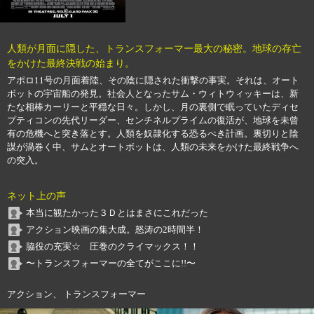
人類が月面に隠した、トランスフォーマー最大の秘密。地球の存亡
をかけた最終決戦の始まり。
アポロ11号の月面着陸、その陰に隠された衝撃の事実。それは、オート
ボットの宇宙船の発見。社会人となったサム・ウィトウィッキーは、新
たな相棒カーリーと平穏な日々。しかし、月の裏側で眠っていたディセ
プティコンの先代リーダー、センチネルプライムの復活が、地球を未曾
有の危機へと突き落とす。人類を奴隷化する恐るべき計画。裏切りと陰
謀が渦巻く中、サムとオートボットは、人類の未来をかけた最終戦争へ
の突入。
ネット上の声
本当に観たかった３Ｄとはまさにこれだった
アクション映画の集大成。怒涛の2時間半！
脇役の充実☆ 圧巻のクライマックス！！
〜トランスフォーマーの全てがここに!!〜
アクション、 トランスフォーマー