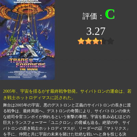
C
3.27
2005年、宇宙を揺るがす最終戦争勃発。サイバトロンの運命は、若
き戦士ホットロディマスに託された。
舞台は2005年の宇宙。悪のデストロンと正義のサイバトロンの長きに渡
る戦争は、最終局面へ。デストロンの奇襲により、サイバトロンの偉大
な総司令官コンボイが倒れるという衝撃の事態。宇宙を飲み込むほどの
巨大トランスフォーマー「ユニクロン」の脅威も迫る。絶望の中、サイ
バトロンの若き戦士ホットロディマスが、リーダーの証「マトリクス」
を手に、仲間と共に宇宙の未来を賭けた壮絶な戦いへと身を投じる決