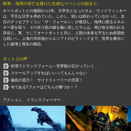
戦争。地球の存亡を賭けた壮絶なリベンジの始まり。
オートボットとの激闘から2年。大学生となったサム・ウィトウィッキー
は、平凡な日常を求めていた。しかし、戦いは終わっていなかった。太
古のディセプティコン「ザ・フォールン」が復活し、地球に眠るエネル
ギー源を狙う。その在り処の鍵を脳に宿したサムは、再び命を狙われる
存在に。軍、そしてオートボットと共に、人類の未来を守るため絶望的
な戦いへ。上海の市街地からエジプトのピラミッドまで、世界を舞台に
した破壊と再生の物語。
ネット上の声
砂漠でトランスフォーム～世界観が広がっていく…
スケールアップすればいいってもんじゃない
脇役の底力！ サイドストーリーの充実！
旬であるTフォーはどちらが勝つか！？
アクション、 トランスフォーマー