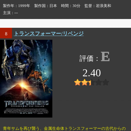
製作年
1999年
製作国
日本
時間
30分
監督
岩浪美和
主演
---
トランスフォーマー/リベンジ
8
E
2.40
青年サムを再び襲う、金属生命体トランスフォーマーの古代からの