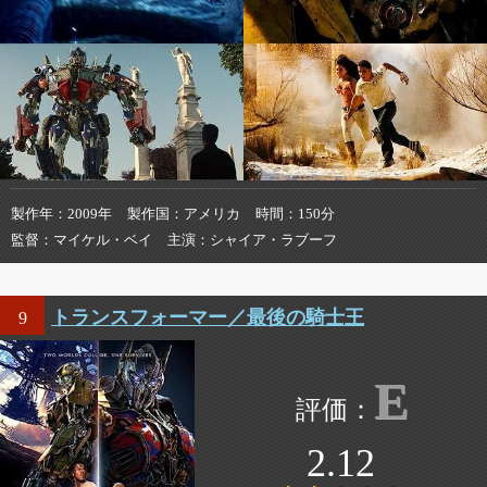
製作年
2009年
製作国
アメリカ
時間
150分
監督
マイケル・ベイ
主演
シャイア・ラブーフ
トランスフォーマー／最後の騎士王
9
E
2.12