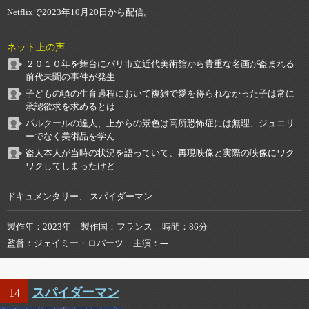
Netflixで2023年10月20日から配信。
ネット上の声
２０１０年を舞台にパリ市立近代美術館から貴重な名画が盗まれる
前代未聞の事件が発生
子どもの頃の生育過程において複雑で愛を得られなかった子は常に
承認欲求を求めるとは
パルクールの達人、上からの景色は高所恐怖症には無理、ジュエリ
ーでなく美術品を学ん
盗人本人が当時の状況を語っていて、再現映像と実際の映像にワク
ワクしてしまったけど
ドキュメンタリー、 スパイダーマン
製作年
2023年
製作国
フランス
時間
86分
監督
ジェイミー・ロバーツ
主演
---
スパイダーマン
14