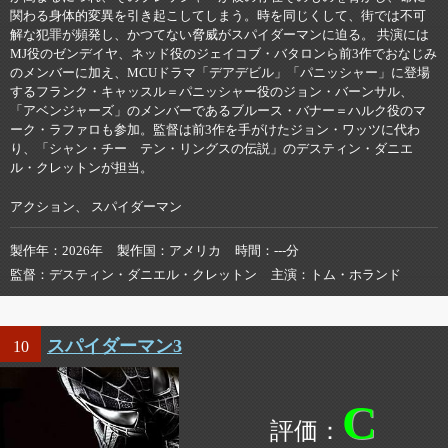
関わる身体的変異を引き起こしてしまう。時を同じくして、街では不可
解な犯罪が頻発し、かつてない脅威がスパイダーマンに迫る。 共演には
MJ役のゼンデイヤ、ネッド役のジェイコブ・バタロンら前3作でおなじみ
のメンバーに加え、MCUドラマ「デアデビル」「パニッシャー」に登場
するフランク・キャッスル＝パニッシャー役のジョン・バーンサル、
「アベンジャーズ」のメンバーであるブルース・バナー＝ハルク役のマ
ーク・ラファロも参加。監督は前3作を手がけたジョン・ワッツに代わ
り、「シャン・チー テン・リングスの伝説」のデスティン・ダニエ
ル・クレットンが担当。
アクション、 スパイダーマン
製作年
2026年
製作国
アメリカ
時間
---分
監督
デスティン・ダニエル・クレットン
主演
トム・ホランド
スパイダーマン3
10
C