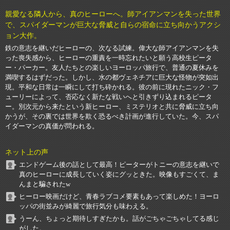
親愛なる隣人から、真のヒーローへ。師アイアンマンを失った世界
で、スパイダーマンが巨大な脅威と自らの宿命に立ち向かうアクシ
ョン大作。
鉄の意志を継いだヒーローの、次なる試練。偉大な師アイアンマンを失
った喪失感から、ヒーローの重責を一時忘れたいと願う高校生ピータ
ー・パーカー。友人たちとの楽しいヨーロッパ旅行で、普通の夏休みを
満喫するはずだった。しかし、水の都ヴェネチアに巨大な怪物が突如出
現。平和な日常は一瞬にして打ち砕かれる。彼の前に現れたニック・フ
ューリーによって、否応なく新たな戦いへと引きずり込まれるピータ
ー。別次元から来たという新ヒーロー、ミステリオと共に脅威に立ち向
かうが、その裏では世界を欺く恐るべき計画が進行していた。今、スパ
イダーマンの真価が問われる。
ネット上の声
エンドゲーム後の話として最高！ピーターがトニーの意志を継いで
真のヒーローに成長していく姿にグッときた。映像もすごくて、ま
んまと騙されたw
ヒーロー映画だけど、青春ラブコメ要素もあって楽しめた！ヨーロ
ッパの街並みが綺麗で旅行気分も味わえる。
うーん、ちょっと期待しすぎたかも。話がごちゃごちゃしてる感じ
がした。