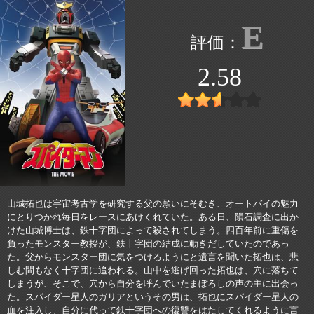
E
2.58
山城拓也は宇宙考古学を研究する父の願いにそむき、オートバイの魅力
にとりつかれ毎日をレースにあけくれていた。ある日、隕石調査に出か
けた山城博士は、鉄十字団によって殺されてしまう。四百年前に重傷を
負ったモンスター教授が、鉄十字団の結成に動きだしていたのであっ
た。父からモンスター団に気をつけるようにと遺言を聞いた拓也は、悲
しむ間もなく十字団に追われる。山中を逃げ回った拓也は、穴に落ちて
しまうが、そこで、穴から自分を呼んでいたまぼろしの声の主に出会っ
た。スパイダー星人のガリアというその男は、拓也にスパイダー星人の
血を注入し、自分に代って鉄十字団への復讐をはたしてくれるように言