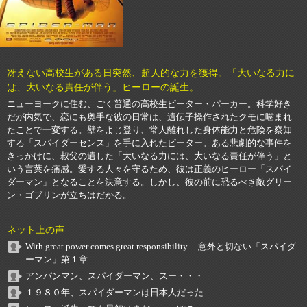
冴えない高校生がある日突然、超人的な力を獲得。「大いなる力に
は、大いなる責任が伴う」ヒーローの誕生。
ニューヨークに住む、ごく普通の高校生ピーター・パーカー。科学好き
だが内気で、恋にも奥手な彼の日常は、遺伝子操作されたクモに噛まれ
たことで一変する。壁をよじ登り、常人離れした身体能力と危険を察知
する「スパイダーセンス」を手に入れたピーター。ある悲劇的な事件を
きっかけに、叔父の遺した「大いなる力には、大いなる責任が伴う」と
いう言葉を痛感。愛する人々を守るため、彼は正義のヒーロー「スパイ
ダーマン」となることを決意する。しかし、彼の前に恐るべき敵グリー
ン・ゴブリンが立ちはだかる。
ネット上の声
With great power comes great responsibility. 意外と切ない「スパイダ
ーマン」第１章
アンパンマン、スパイダーマン、スー・・・
１９８０年、スパイダーマンは日本人だった