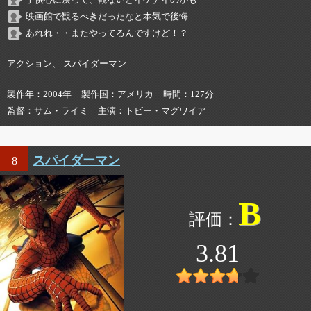
子供心に戻って、観ないとイケナイのかも
映画館で観るべきだったなと本気で後悔
あれれ・・またやってるんですけど！？
アクション、 スパイダーマン
製作年
2004年
製作国
アメリカ
時間
127分
監督
サム・ライミ
主演
トビー・マグワイア
スパイダーマン
8
B
3.81