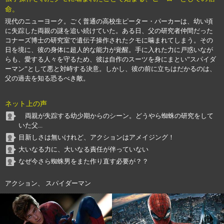
命。
現代のニューヨーク。ごく普通の高校生ピーター・パーカーは、幼い頃
に失踪した両親の謎を追い続けていた。ある日、父の研究者仲間だった
コナーズ博士の研究室で遺伝子操作されたクモに噛まれてしまう。その
日を境に、彼の身体に超人的な能力が覚醒。手に入れた力に戸惑いなが
らも、愛する人々を守るため、彼は自作のスーツを身にまとい”スパイダ
ーマン”として悪と対峙する決意。しかし、彼の前に立ちはだかるのは、
父の過去を知る恐るべき敵。
ネット上の声
両親が失踪する幼少期からのシーン。どうやら蜘蛛の研究をして
いた父...
目新しさは無いけれど、アクションはアメイジング！
大いなる力に、大いなる責任が伴っていない
なぜ今さら蜘蛛男をまた作り直す必要が？？
アクション、 スパイダーマン