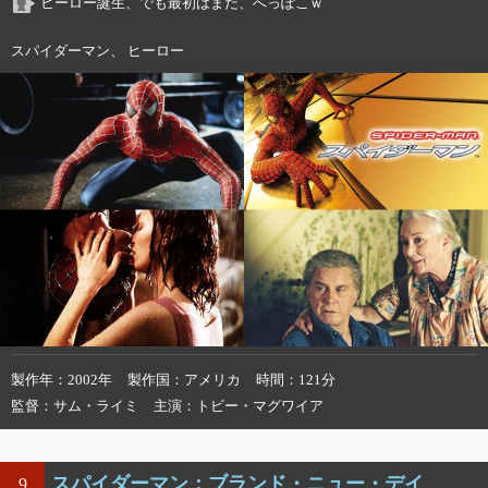
ヒーロー誕生、でも最初はまだ、へっぽこｗ
スパイダーマン、 ヒーロー
製作年
2002年
製作国
アメリカ
時間
121分
監督
サム・ライミ
主演
トビー・マグワイア
スパイダーマン：ブランド・ニュー・デイ
9