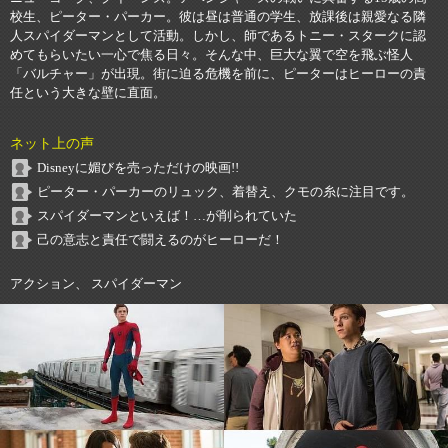
校生、ピーター・パーカー。彼は昼は普通の学生、放課後は親愛なる隣
人スパイダーマンとして活動。しかし、師であるトニー・スタークに認
めてもらいたい一心で焦る日々。そんな中、巨大な翼で空を飛ぶ怪人
「バルチャー」が出現。街に迫る危機を前に、ピーターはヒーローの責
任という大きな壁に直面。
ネット上の声
Disneyに媚びを売っただけの映画!!
ピーター・パーカーのリュック、着替え、クモの糸に注目です。
スパイダーマンといえば！…が削られていた
己の意志と責任で闘えるのがヒーローだ！
アクション、 スパイダーマン