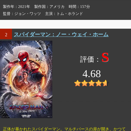
製作年
2021年
製作国
アメリカ
時間
157分
監督
ジョン・ワッツ
主演
トム・ホランド
スパイダーマン：ノー・ウェイ・ホーム
2
S
4.68
正体が暴かれたスパイダーマン。マルチバースの扉が開き、かつて