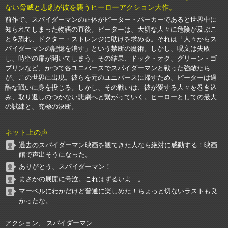
ない脅威と悲劇が彼を襲うヒーローアクション大作。
前作で、スパイダーマンの正体がピーター・パーカーであると世界中に
知られてしまった物語の直後。ピーターは、大切な人々に危険が及ぶこ
とを恐れ、ドクター・ストレンジに助けを求める。それは「人々からス
パイダーマンの記憶を消す」という禁断の魔術。しかし、呪文は失敗
し、時空の扉が開いてしまう。その結果、ドック・オク、グリーン・ゴ
ブリンなど、かつて各ユニバースでスパイダーマンと戦った強敵たち
が、この世界に出現。彼らを元のユニバースに帰すため、ピーターは過
酷な戦いに身を投じる。しかし、その戦いは、彼が愛する人々を巻き込
み、取り返しのつかない悲劇へと繋がっていく。ヒーローとしての最大
の試練と、究極の決断。
ネット上の声
過去のスパイダーマン映画を観てきた人なら絶対に感動する！映画
館で声出そうになった。
ありがとう、スパイダーマン！
まさかの展開に号泣。これはずるいよ…。
マーベルにわかだけど普通に楽しめた！ちょっと切ないラストも良
かったな。
アクション、 スパイダーマン