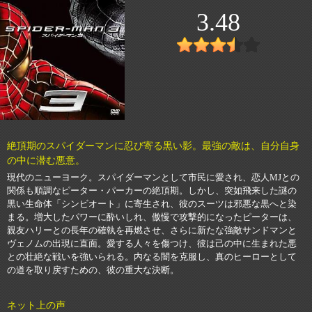
3.48
絶頂期のスパイダーマンに忍び寄る黒い影。最強の敵は、自分自身
の中に潜む悪意。
現代のニューヨーク。スパイダーマンとして市民に愛され、恋人MJとの
関係も順調なピーター・パーカーの絶頂期。しかし、突如飛来した謎の
黒い生命体「シンビオート」に寄生され、彼のスーツは邪悪な黒へと染
まる。増大したパワーに酔いしれ、傲慢で攻撃的になったピーターは、
親友ハリーとの長年の確執を再燃させ、さらに新たな強敵サンドマンと
ヴェノムの出現に直面。愛する人々を傷つけ、彼は己の中に生まれた悪
との壮絶な戦いを強いられる。内なる闇を克服し、真のヒーローとして
の道を取り戻すための、彼の重大な決断。
ネット上の声