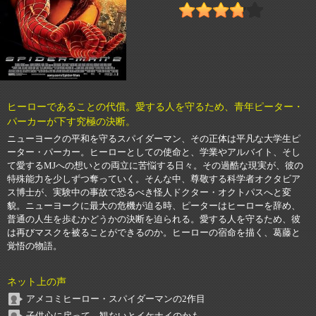
ヒーローであることの代償。愛する人を守るため、青年ピーター・
パーカーが下す究極の決断。
ニューヨークの平和を守るスパイダーマン、その正体は平凡な大学生ピ
ーター・パーカー。ヒーローとしての使命と、学業やアルバイト、そし
て愛するMJへの想いとの両立に苦悩する日々。その過酷な現実が、彼の
特殊能力を少しずつ奪っていく。そんな中、尊敬する科学者オクタビア
ス博士が、実験中の事故で恐るべき怪人ドクター・オクトパスへと変
貌。ニューヨークに最大の危機が迫る時、ピーターはヒーローを辞め、
普通の人生を歩むかどうかの決断を迫られる。愛する人を守るため、彼
は再びマスクを被ることができるのか。ヒーローの宿命を描く、葛藤と
覚悟の物語。
ネット上の声
アメコミヒーロー・スパイダーマンの2作目