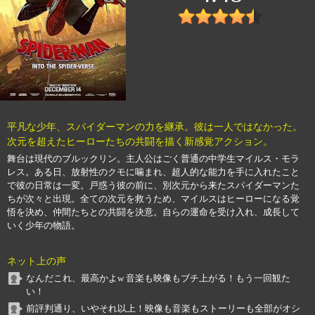
平凡な少年、スパイダーマンの力を継承。彼は一人ではなかった。
次元を超えたヒーローたちの共闘を描く新感覚アクション。
舞台は現代のブルックリン。主人公はごく普通の中学生マイルス・モラ
レス。ある日、放射性のクモに噛まれ、超人的な能力を手に入れたこと
で彼の日常は一変。戸惑う彼の前に、別次元から来たスパイダーマンた
ちが次々と出現。全ての次元を救うため、マイルスはヒーローになる覚
悟を決め、仲間たちとの共闘を決意。自らの運命を受け入れ、成長して
いく少年の物語。
ネット上の声
なんだこれ、最高かよw 音楽も映像もブチ上がる！もう一回観た
い！
前評判通り、いやそれ以上！映像も音楽もストーリーも全部がオシ