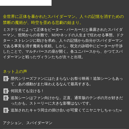
全世界に正体を暴かれたスパイダーマン。人々の記憶を消すための
禁断の魔術が、時空を歪める悲劇の始まり。
ミステリオによって正体をピーター・パーカーだと暴露されたスパイダ
ーマン。世間からの非難で、MJやネッドの人生まで狂わせる事態。ドク
ター・ストレンジに助けを求め、人々の記憶から自分がスパイダーマン
である事実を消す魔術を依頼。しかし、呪文の詠唱中にピーターが干渉
したことで、マルチバースの扉が開く。各ユニバースから、かつてスパ
イダーマンと戦ったヴィランたちが次々と出現。
ネット上の声
歴代シリーズファンにはたまらないお祭り映画！追加シーンもあっ
て、あの感動がまた味わえるなんて最高すぎる。
何回見ても泣ける！
追加シーンはファン向けかな。正直、通常版のテンポの方が好きだ
ったかも。ストーリーに大きな影響はないです。
追加されたキャラ同士の掛け合いが可愛くてニヤニヤしちゃったw
アクション、 スパイダーマン