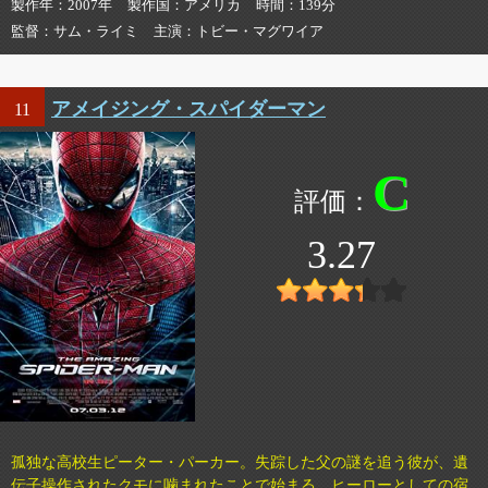
製作年
2007年
製作国
アメリカ
時間
139分
監督
サム・ライミ
主演
トビー・マグワイア
アメイジング・スパイダーマン
11
C
3.27
孤独な高校生ピーター・パーカー。失踪した父の謎を追う彼が、遺
伝子操作されたクモに噛まれたことで始まる、ヒーローとしての宿