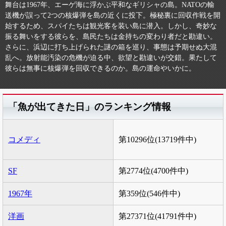
舞台は1967年、エーゲ海に浮かぶ平和なギリシャの島。NATOの輸
送機が誤って2つの核爆弾を島の近くに投下。極秘裏に回収作戦を開
始するため、スパイたちは観光客を装い島に潜入。しかし、奇妙な
振る舞いをする彼らを、島民たちは金持ちの変わり者だと勘違い。
さらに、浜辺に打ち上げられた謎の箱を巡り、事態は予期せぬ大混
乱へ。放射能汚染の危機が迫る中、欲望と勘違いが交錯。果たして
彼らは無事に核爆弾を回収できるのか。島の運命やいかに。
「魚が出てきた日」のランキング情報
コメディ
第10296位(13719件中)
SF
第2774位(4700件中)
1967年
第359位(546件中)
洋画
第27371位(41791件中)