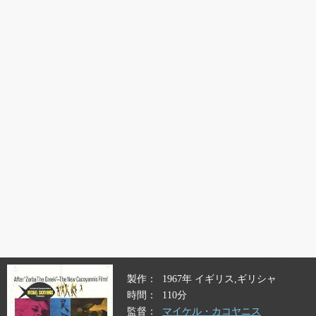
製作
1967年 イギリス,ギリシャ
時間
110分
監督
マイケル・カコヤニス