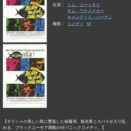
出演
トム・コートネイ
サム・ワナメイカー
キャンディス・バーゲン
種類
コメディ
SF
【ギリシャの美しい島に墜落した核爆弾。観光客とスパイが入り乱
れる、ブラックユーモア満載のSFパニックコメディ。】