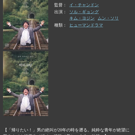
監督
イ・チャンドン
出演
ソル・ギョング
キム・ヨジン
ムン・ソリ
種類
ヒューマンドラマ
【「帰りたい！」男の絶叫が20年の時を遡る。純粋な青年が絶望に