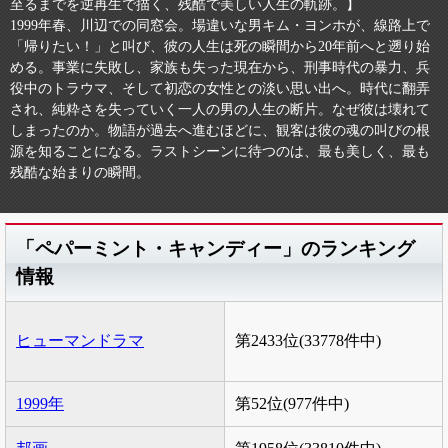
至るまでを逆再生で描く、残酷で美しい人生の軌跡。】
1999年春、川辺での同窓会。場違いな男キム・ヨンホが、線路上で
「帰りたい！」と叫び、彼の人生は死の瞬間から20年前へと遡り始
める。事業に失敗し、家族も失った現在から、刑事時代の暴力、兵
役中のトラウマ、そして初恋の女性との淡い思い出へ。時代に翻弄
され、純粋さを失っていく一人の男の人生の断片。なぜ彼は壊れて
しまったのか。物語が過去へ進むほどに、観客は彼の魂の叫びの根
源を知ることになる。ラストシーンに待つのは、最も美しく、最も
残酷な始まりの瞬間。
「ペパーミント・キャンディー」のランキング
情報
ヒューマンドラマ
第2433位(33778件中)
1999年
第52位(977件中)