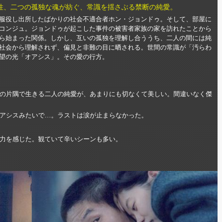
性、二つの孤独な魂が紡ぐ、常識を揺さぶる禁断の純愛。
服役し出所したばかりの社会不適合者ホン・ジョンドゥ。そして、部屋に
コンジュ。ジョンドゥが起こした事件の被害者家族の家を訪れたことから
ら始まった関係。しかし、互いの孤独を理解し合ううち、二人の間には純
社会から理解されず、偏見と非難の目に晒される。世間の常識が「汚らわ
望の光「オアシス」。その愛の行方。
の片隅で生きる二人の純愛が、あまりにも切なくて美しい。間違いなく傑
アシスみたいで…。ラストは涙が止まらなかった。
力を感じた。観ていて辛いシーンも多い。