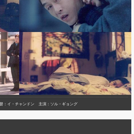
督
イ・チャンドン
主演
ソル・ギョング