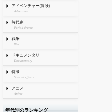
アドベンチャー(冒険)
Adventure
時代劇
Period drama
戦争
War
ドキュメンタリー
Documentary
特撮
Special effects
アニメ
Anime
年代別のランキング