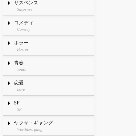
サスペンス
Suspense
コメディ
Comedy
ホラー
Horror
青春
Youth
恋愛
Love
SF
SF
ヤクザ・ギャング
Worthless gang