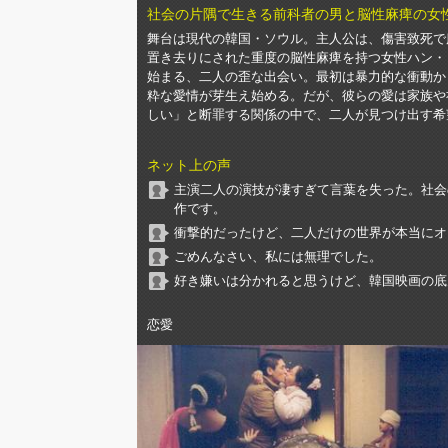
社会の片隅で生きる前科者の男と脳性麻痺の女
舞台は現代の韓国・ソウル。主人公は、傷害致死で
置き去りにされた重度の脳性麻痺を持つ女性ハン・
始まる、二人の歪な出会い。最初は暴力的な衝動か
粋な愛情が芽生え始める。だが、彼らの愛は家族や
しい」と断罪する関係の中で、二人が見つけ出す希
ネット上の声
主演二人の演技が凄すぎて言葉を失った。社会
作です。
衝撃的だったけど、二人だけの世界が本当にオ
ごめんなさい、私には無理でした。
好き嫌いは分かれると思うけど、韓国映画の底
恋愛