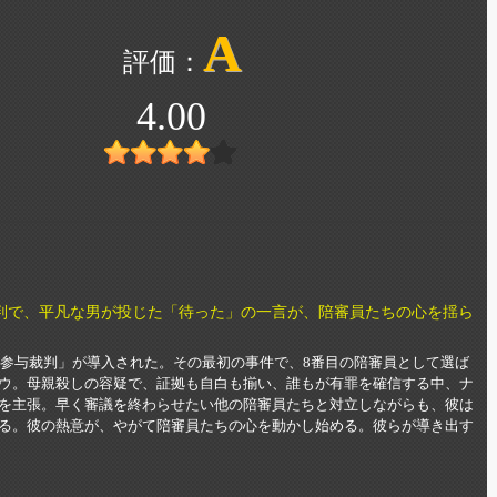
A
4.00
判で、平凡な男が投じた「待った」の一言が、陪審員たちの心を揺ら
民参与裁判」が導入された。その最初の事件で、8番目の陪審員として選ば
ウ。母親殺しの容疑で、証拠も自白も揃い、誰もが有罪を確信する中、ナ
を主張。早く審議を終わらせたい他の陪審員たちと対立しながらも、彼は
る。彼の熱意が、やがて陪審員たちの心を動かし始める。彼らが導き出す