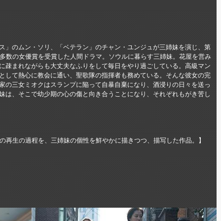
ス」のムン・ソリ、「ベテラン」のチャン・ユンジュが三姉妹を演じ、第
で多数の女優賞を受賞した人間ドラマ。ソウルに暮らす三姉妹。花屋を営み
に疎まれながらも大丈夫なふりをして毎日をやり過ごしている。高級マン
として熱心に教会に通い、聖歌隊の指揮者も務めている。そんな彼女の完
家の三女ミオクはスランプに陥って自暴自棄になり、酒浸りの日々を送っ
妹は、そこで幼少期の心の傷と向き合うことになり、それぞれもがき苦し
の再生の過程を、三姉妹の個性を鮮やかに描きつつ、描写した作品。】