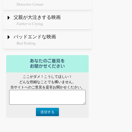
Detective Conan
父親が大泣きする映画
Father is Crying
バッドエンドな映画
Bad Ending
ここがダメ！こうしてほしい！
どんな些細なことでも構いません。
当サイトへのご意見を是非お聞かせください。
送信する