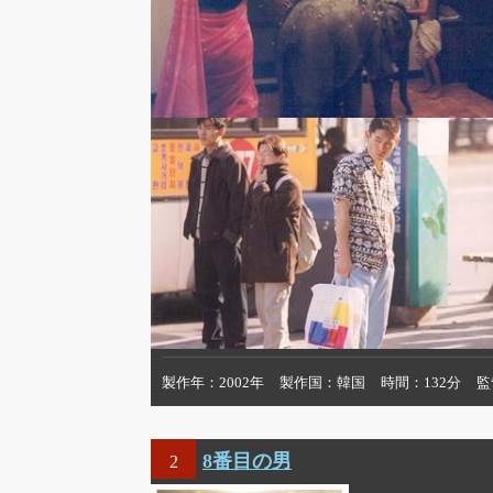
製作年
2002年
製作国
韓国
時間
132分
監
8番目の男
2