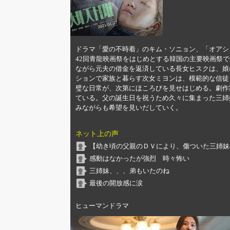
ドラマ「愛の不時着」のキム・ソニョン、「オアシ
42回青龍映画祭をはじめとする韓国の主要映画祭
ながら元夫の借金を返済している長女ヒスクは、娘
ションで家族と暮らす次女ミヨンは、模範的な信徒
璧な日常が、次第にほころびを見せはじめる。劇作
ている。父の誕生日を祝うため久々に集まった三姉
みながらも希望を見いだしていく。
ネット上の声
【幼き頃の父親のＤＶにより、傷ついた三姉妹
感動はなかったが強烈 時々怖い
三姉妹、、、弟もいたのね
最後の開放感に涙
ヒューマンドラマ