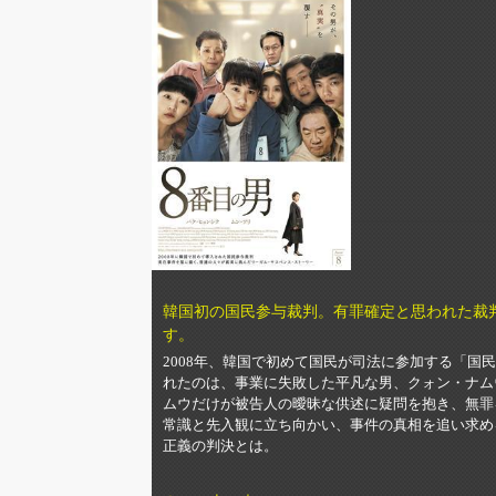
韓国初の国民参与裁判。有罪確定と思われた裁
す。
2008年、韓国で初めて国民が司法に参加する「国
れたのは、事業に失敗した平凡な男、クォン・ナム
ムウだけが被告人の曖昧な供述に疑問を抱き、無罪
常識と先入観に立ち向かい、事件の真相を追い求め
正義の判決とは。