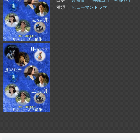
出演
常盤貴子
谷原章介
宅間孝行
種類
ヒューマンドラマ