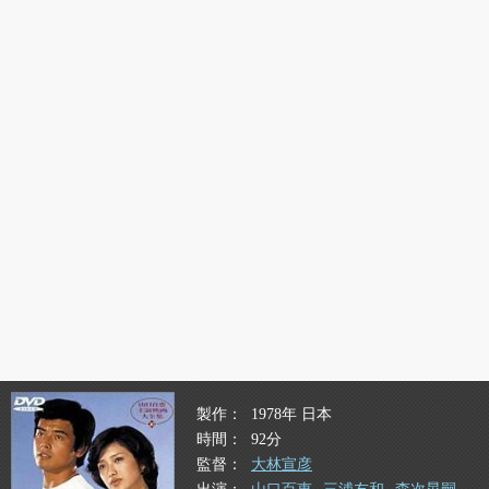
製作
1978年 日本
時間
92分
監督
大林宣彦