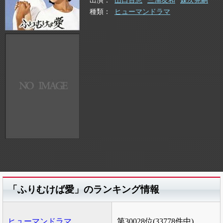
出演
山口百恵
三浦友和
森次晃嗣
種類
ヒューマンドラマ
「ふりむけば愛」のランキング情報
ヒューマンドラマ
第30028位(33778件中)