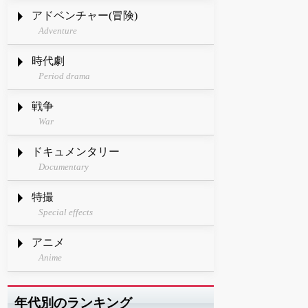
アドベンチャー(冒険)
Adventure
時代劇
Period drama
戦争
War
ドキュメンタリー
Documentary
特撮
Special effects
アニメ
Anime
年代別のランキング