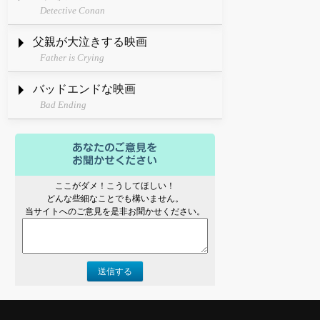
Detective Conan
父親が大泣きする映画
Father is Crying
バッドエンドな映画
Bad Ending
ここがダメ！こうしてほしい！
どんな些細なことでも構いません。
当サイトへのご意見を是非お聞かせください。
送信する