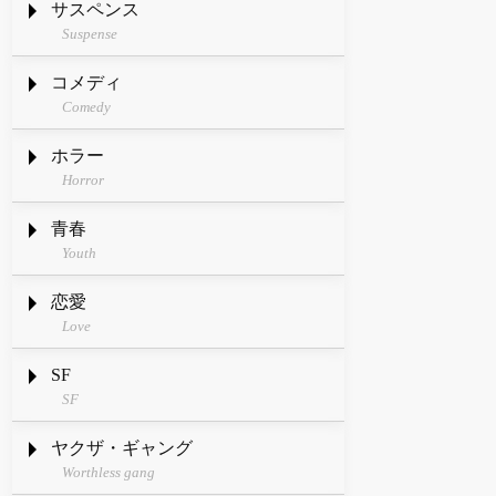
サスペンス
Suspense
コメディ
Comedy
ホラー
Horror
青春
Youth
恋愛
Love
SF
SF
ヤクザ・ギャング
Worthless gang