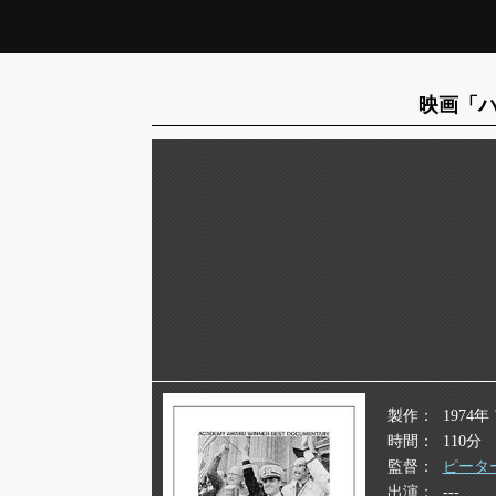
映画「ハ
製作
1974
時間
110分
監督
ピータ
出演
---