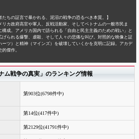
者たちの証言で暴かれる、泥沼の戦争の恐るべき本質。】
アメリカ政府高官や軍人、反戦活動家、そしてベトナムの一般市民ま
に構成。アメリカ国内で語られる「自由と民主主義のための戦い」と
広げられる爆撃、虐殺、そして人々の悲痛な叫び。対照的な映像と証
ハーツ）と精神（マインズ）を破壊していくかを克明に記録。アカデ
史的傑作。
トナム戦争の真実」のランキング情報
第903位(6798件中)
第14位(417件中)
第2129位(41791件中)