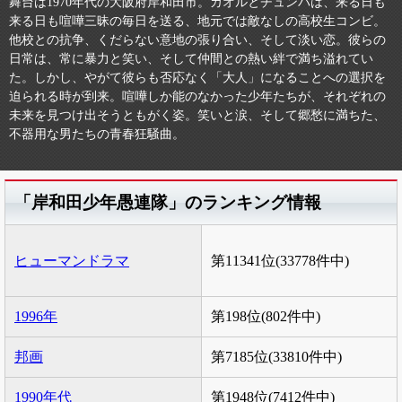
舞台は1970年代の大阪府岸和田市。カオルとチュンバは、来る日も
来る日も喧嘩三昧の毎日を送る、地元では敵なしの高校生コンビ。
他校との抗争、くだらない意地の張り合い、そして淡い恋。彼らの
日常は、常に暴力と笑い、そして仲間との熱い絆で満ち溢れてい
た。しかし、やがて彼らも否応なく「大人」になることへの選択を
迫られる時が到来。喧嘩しか能のなかった少年たちが、それぞれの
未来を見つけ出そうともがく姿。笑いと涙、そして郷愁に満ちた、
不器用な男たちの青春狂騒曲。
「岸和田少年愚連隊」のランキング情報
ヒューマンドラマ
第11341位(33778件中)
1996年
第198位(802件中)
邦画
第7185位(33810件中)
1990年代
第1948位(7412件中)