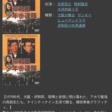
出演
矢部浩之
岡村隆史
大河内奈々子
種類
大阪が舞台
ヤンキー
ヒューマンドラマ
岸和田少年愚連隊
【1970年代、大阪・岸和田。喧嘩と友情に明け暮れた、アホで最強
の高校生たち。ナインティナイン主演で贈る、痛快青春グラフィテ
ィ。】