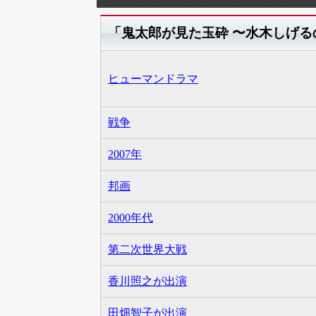
「鬼太郎が見た玉砕 〜水木しげ
ヒューマンドラマ
戦争
2007年
邦画
2000年代
第二次世界大戦
香川照之が出演
田畑智子が出演