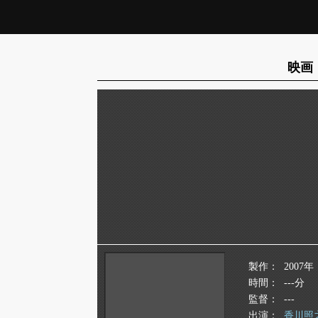
映画
製作
2007年
時間
---分
監督
---
出演
香川照