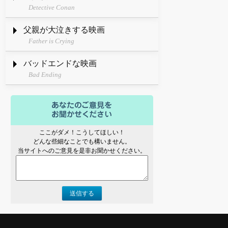
Detective Conan
父親が大泣きする映画
Father is Crying
バッドエンドな映画
Bad Ending
ここがダメ！こうしてほしい！
どんな些細なことでも構いません。
当サイトへのご意見を是非お聞かせください。
送信する