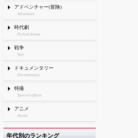
アドベンチャー(冒険)
Adventure
時代劇
Period drama
戦争
War
ドキュメンタリー
Documentary
特撮
Special effects
アニメ
Anime
年代別のランキング