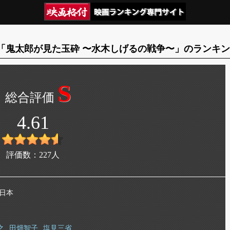
「鬼太郎が見た玉砕 〜水木しげるの戦争〜」のランキ
S
4.61
評価数：
227
人
 日本
之
田畑智子
塩見三省