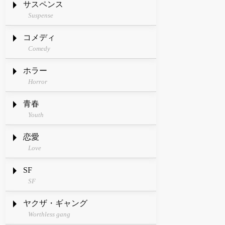
サスペンス
Suspense
コメディ
Comedy
ホラー
Horror
青春
Youth
恋愛
Love
SF
SF
ヤクザ・ギャング
Worthless gang