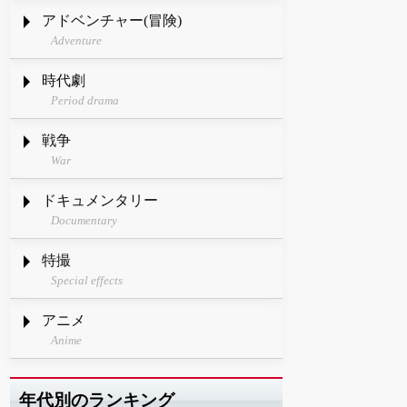
アドベンチャー(冒険)
Adventure
時代劇
Period drama
戦争
War
ドキュメンタリー
Documentary
特撮
Special effects
アニメ
Anime
年代別のランキング