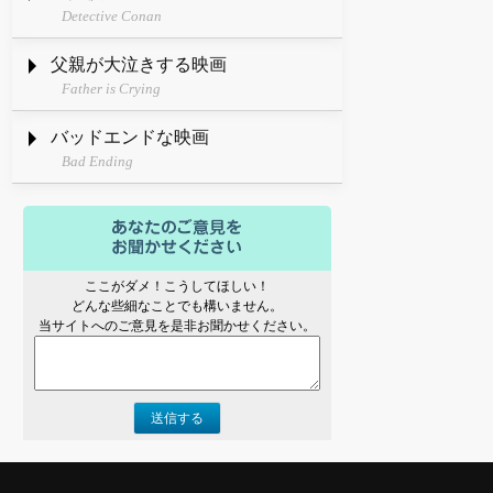
Detective Conan
父親が大泣きする映画
Father is Crying
バッドエンドな映画
Bad Ending
ここがダメ！こうしてほしい！
どんな些細なことでも構いません。
当サイトへのご意見を是非お聞かせください。
送信する