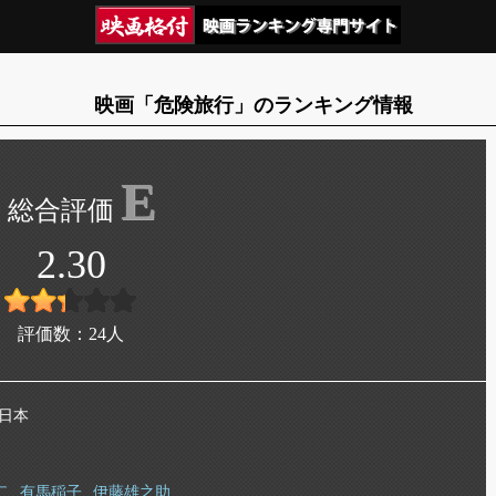
映画「危険旅行」のランキング情報
E
2.30
評価数：
24
人
 日本
二
有馬稲子
伊藤雄之助