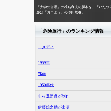
「大学の合唱」の椎名利夫の脚本を、「いたづ
影は「お早よう」の厚田雄春。
「危険旅行」のランキング情報
コメディ
1959年
邦画
1950年代
中村登監督が制作
伊藤雄之助が出演