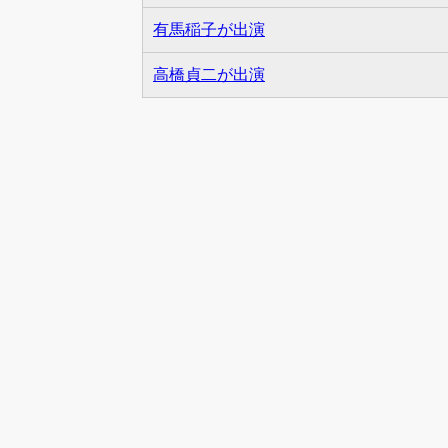
有馬稲子が出演
高橋貞二が出演