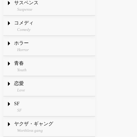
サスペンス
Suspense
コメディ
Comedy
ホラー
Horror
青春
Youth
恋愛
Love
SF
SF
ヤクザ・ギャング
Worthless gang